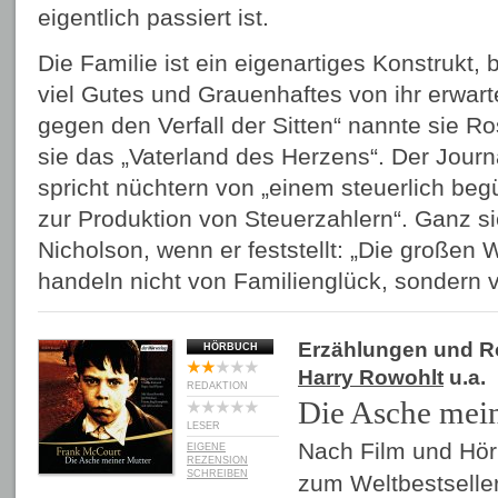
eigentlich passiert ist.
Die Familie ist ein eigenartiges Konstrukt,
viel Gutes und Grauenhaftes von ihr erwart
gegen den Verfall der Sitten“ nannte sie Ro
sie das „Vaterland des Herzens“. Der Jour
spricht nüchtern von „einem steuerlich begü
zur Produktion von Steuerzahlern“. Ganz s
Nicholson, wenn er feststellt: „Die großen W
handeln nicht von Familienglück, sondern v
Erzählungen und 
HÖRBUCH
Harry Rowohlt
u.a.
REDAKTION
Die Asche mei
LESER
Nach Film und Hör
EIGENE
REZENSION
SCHREIBEN
zum Weltbestseller.