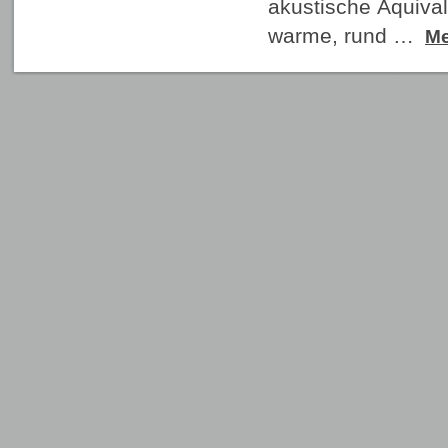
akustische Äquival
warme, rund …
M