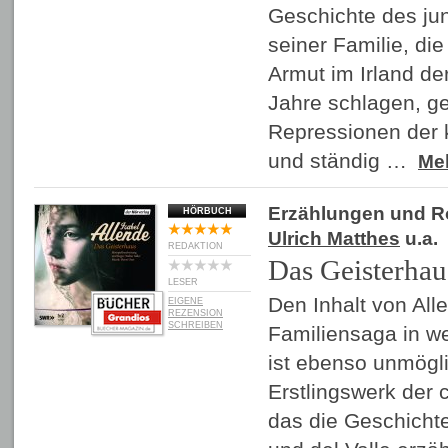
Geschichte des ju
seiner Familie, die
Armut im Irland de
Jahre schlagen, g
Repressionen der 
und ständig …
Me
Erzählungen und 
HÖRBUCH
Ulrich Matthes
u.a.
REDAKTION
Das Geisterhau
LESER
Den Inhalt von All
EIGENE
REZENSION
SCHREIBEN
Familiensaga in w
ist ebenso unmögli
Erstlingswerk der 
das die Geschicht