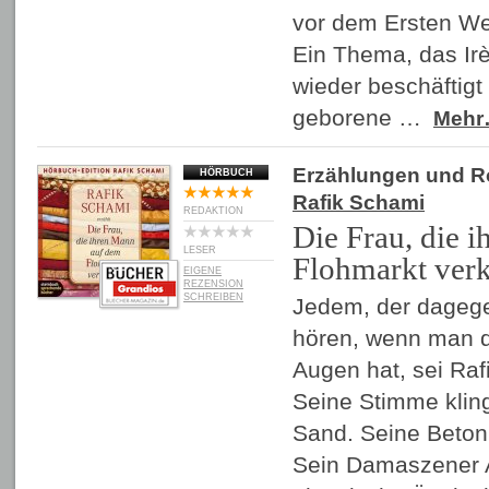
vor dem Ersten Wel
Ein Thema, das Ir
wieder beschäftigt
geborene …
Meh
Erzählungen und 
HÖRBUCH
Rafik Schami
REDAKTION
Die Frau, die 
LESER
Flohmarkt verk
EIGENE
REZENSION
SCHREIBEN
Jedem, der dagegen
hören, wenn man 
Augen hat, sei Ra
Seine Stimme klin
Sand. Seine Beto
Sein Damaszener A