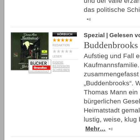
und del Valle erzä
das politische Sch
Spezial
| Gelesen 
HÖRBUCH
Buddenbrooks
REDAKTION
Aufstieg und Fall 
LESER
EIGENE
Kaufmannsfamilie. 
REZENSION
SCHREIBEN
zusammengefasst 
„Buddenbrooks“. W
Thomas Mann ein 
bürgerlichen Gesel
Heimatstadt gemal
lustig, weise, klug
Mehr…