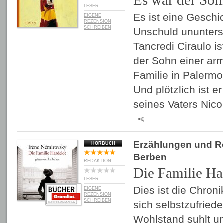
Es war der So
LESER
Es ist eine Geschi
EIGENE
REZENSION
SCHREIBEN
Unschuld ununters
Tancredi Ciraulo i
der Sohn einer arm
Familie in Palermo,
Und plötzlich ist e
seines Vaters Nico
Erzählungen und 
HÖRBUCH
Berben
REDAKTION
Die Familie Ha
LESER
Dies ist die Chroni
EIGENE
REZENSION
SCHREIBEN
sich selbstzufried
Wohlstand suhlt un