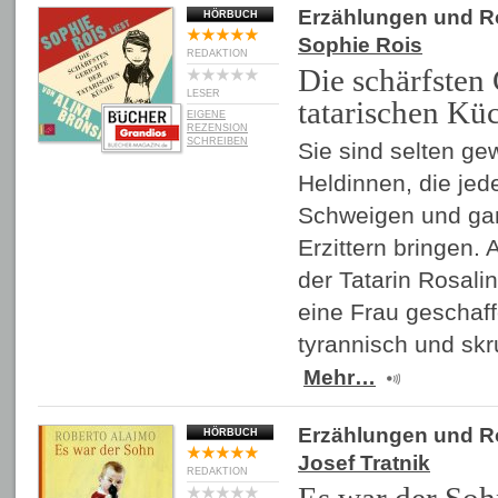
Erzählungen und 
HÖRBUCH
Sophie Rois
REDAKTION
Die schärfsten 
LESER
tatarischen Kü
EIGENE
REZENSION
SCHREIBEN
Sie sind selten ge
Heldinnen, die je
Schweigen und g
Erzittern bringen. 
der Tatarin Rosali
eine Frau geschaffe
tyrannisch und skr
Mehr…
Erzählungen und 
HÖRBUCH
Josef Tratnik
REDAKTION