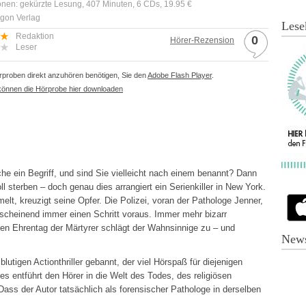
onen: gekürzte Lesung, 407 Minuten, 6 CDs, 19.95 €
rgon Verlag
Lese
Redaktion
0
Hörer-Rezension
Leser
proben direkt anzuhören benötigen, Sie den
Adobe Flash Player
.
können die Hörprobe hier downloaden
rche ein Begriff, und sind Sie vielleicht nach einem benannt? Dann
 sterben – doch genau dies arrangiert ein Serienkiller in New York.
melt, kreuzigt seine Opfer. Die Polizei, voran der Pathologe Jenner,
nscheinend immer einen Schritt voraus. Immer mehr bizarr
gen Ehrentag der Märtyrer schlägt der Wahnsinnige zu – und
News
utigen Actionthriller gebannt, der viel Hörspaß für diejenigen
s entführt den Hörer in die Welt des Todes, des religiösen
Dass der Autor tatsächlich als forensischer Pathologe in derselben