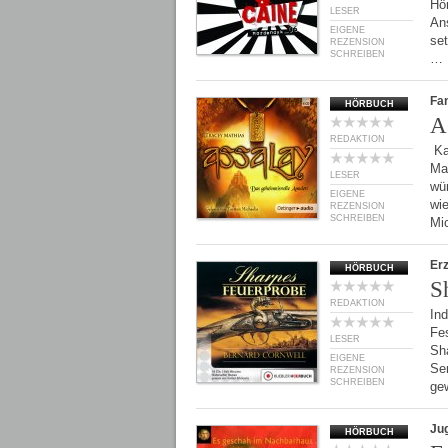
Hör
LESER
An
EIGENE
set
REZENSION
SCHREIBEN
…
Fan
HÖRBUCH
A
REDAKTION
Ka
Mat
LESER
wü
EIGENE
wie
REZENSION
SCHREIBEN
Mi
Er
HÖRBUCH
S
REDAKTION
Ind
Fes
LESER
Sh
EIGENE
Ser
REZENSION
SCHREIBEN
ge
Ju
HÖRBUCH