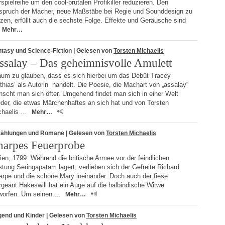
spielreihe um den cool-brutalen Profikiller reduzieren. Den
spruch der Macher, neue Maßstäbe bei Regie und Sounddesign zu
zen, erfüllt auch die sechste Folge. Effekte und Geräusche sind
Mehr…
tasy und Science-Fiction
| Gelesen von
Torsten Michaelis
ssalay – Das geheimnisvolle Amulett
um zu glauben, dass es sich hierbei um das Debüt Tracey
hias’ als Autorin handelt. Die Poesie, die Machart von „assalay“
nscht man sich öfter. Umgehend findet man sich in einer Welt
der, die etwas Märchenhaftes an sich hat und von Torsten
chaelis …
Mehr…
zählungen und Romane
| Gelesen von
Torsten Michaelis
harpes Feuerprobe
ien, 1799: Während die britische Armee vor der feindlichen
tung Seringapatam lagert, verlieben sich der Gefreite Richard
arpe und die schöne Mary ineinander. Doch auch der fiese
geant Hakeswill hat ein Auge auf die halbindische Witwe
worfen. Um seinen …
Mehr…
gend und Kinder
| Gelesen von
Torsten Michaelis