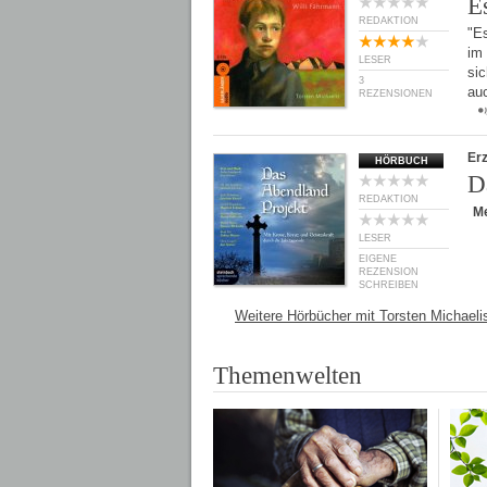
E
REDAKTION
"Es
im
LESER
sic
3
auc
REZENSIONEN
Er
HÖRBUCH
D
REDAKTION
M
LESER
EIGENE
REZENSION
SCHREIBEN
Weitere Hörbücher mit Torsten Michaeli
Themenwelten