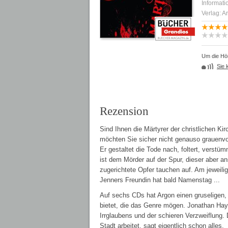
Informati
Verlag: A
Um die Hör
Sie 
Rezension
Sind Ihnen die Märtyrer der christlichen Ki
möchten Sie sicher nicht genauso grauenvoll
Er gestaltet die Tode nach, foltert, verstüm
ist dem Mörder auf der Spur, dieser aber a
zugerichtete Opfer tauchen auf. Am jeweili
Jenners Freundin hat bald Namenstag ...
Auf sechs CDs hat Argon einen gruseligen, bl
bietet, die das Genre mögen. Jonathan Haye
Irrglaubens und der schieren Verzweiflung. 
Stadt arbeitet, sagt eigentlich schon alles.