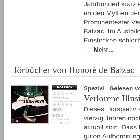
Jahrhundert kratzte
an den Mythen der
Prominentester Ver
Balzac. Im Austeile
Einstecken schlec
…
Mehr…
Hörbücher von Honoré de Balzac
Spezial
| Gelesen 
HÖRBUCH
Verlorene Illus
REDAKTION
Dieses Hörspiel vo
LESER
EIGENE
vierzig Jahren no
REZENSION
SCHREIBEN
aktuell sein. Dass
guten Aufbereitun