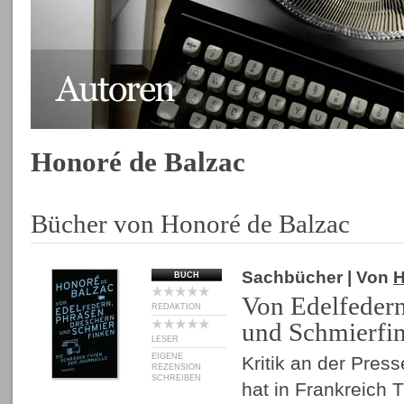
Honoré de Balzac
Bücher von Honoré de Balzac
Sachbücher
| Von
H
BUCH
Von Edelfedern
REDAKTION
und Schmierfi
LESER
EIGENE
Kritik an der Pres
REZENSION
SCHREIBEN
hat in Frankreich T