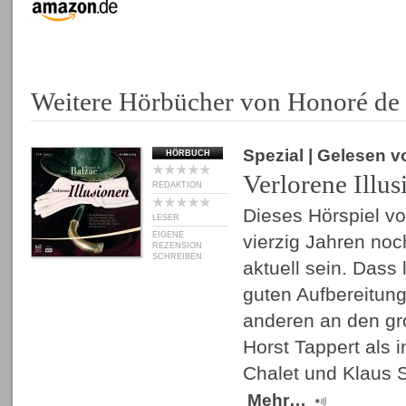
Weitere Hörbücher von Honoré de
Spezial
| Gelesen 
HÖRBUCH
Verlorene Illus
REDAKTION
Dieses Hörspiel vo
LESER
EIGENE
vierzig Jahren no
REZENSION
SCHREIBEN
aktuell sein. Dass
guten Aufbereitun
anderen an den gr
Horst Tappert als i
Chalet und Klaus 
Mehr…