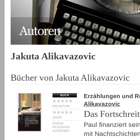
Jakuta Alikavazovic
Bücher von Jakuta Alikavazovic
Erzählungen und 
BUCH
Alikavazovic
REDAKTION
Das Fortschrei
LESER
Paul finanziert sei
EIGENE
REZENSION
SCHREIBEN
mit Nachtschichten