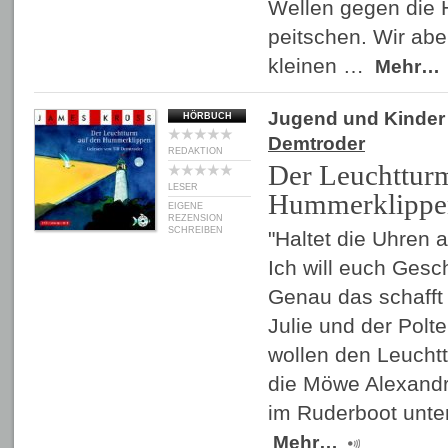
Wellen gegen die
peitschen. Wir aber
kleinen …
Mehr…
Jugend und Kinder
HÖRBUCH
Demtroder
REDAKTION
Der Leuchttur
LESER
Hummerklippe
EIGENE
REZENSION
SCHREIBEN
"Haltet die Uhren a
Ich will euch Gesc
Genau das schafft
Julie und der Polt
wollen den Leucht
die Möwe Alexandr
im Ruderboot unt
Mehr…