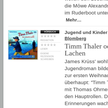
die Möwe Alexandr
im Ruderboot unt
Mehr…
Jugend und Kinder
HÖRBUCH
Blomberg
REDAKTION
Timm Thaler od
LESER
Lachen
EIGENE
REZENSION
SCHREIBEN
James Krüss' wohl
Jugendroman bilde
zur ersten Weihna
überhaupt: "Timm T
mit Thomas Ohrner
den Hauptrollen. 
Erinnerungen wac