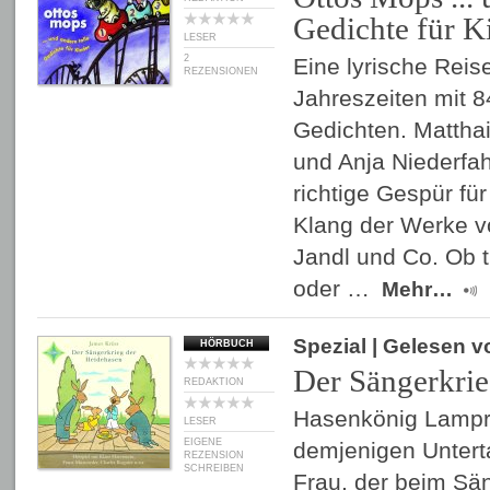
Gedichte für K
LESER
2
Eine lyrische Reise
REZENSIONEN
Jahreszeiten mit 
Gedichten. Matthai
und Anja Niederfa
richtige Gespür f
Klang der Werke v
Jandl und Co. Ob tr
oder …
Mehr…
Spezial
| Gelesen 
HÖRBUCH
Der Sängerkrie
REDAKTION
Hasenkönig Lampre
LESER
EIGENE
demjenigen Untert
REZENSION
SCHREIBEN
Frau, der beim Sän