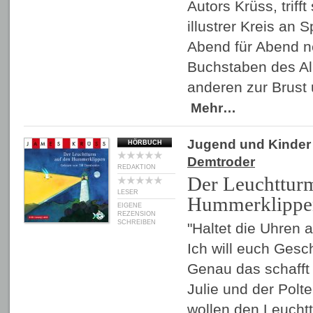
Autors Krüss, trifft
illustrer Kreis an 
Abend für Abend n
Buchstaben des A
anderen zur Brust
Mehr…
Jugend und Kinder
HÖRBUCH
Demtroder
REDAKTION
Der Leuchttur
LESER
Hummerklippe
EIGENE
REZENSION
SCHREIBEN
"Haltet die Uhren a
Ich will euch Gesc
Genau das schafft
Julie und der Polt
wollen den Leucht