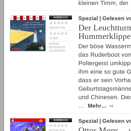
kleinen Timm, de
Spezial
| Gelesen 
HÖRBUCH
Der Leuchttur
REDAKTION
Hummerklippe
LESER
EIGENE
Der böse Wasserm
REZENSION
SCHREIBEN
das Ruderboot von
Poltergeist umkipp
ihm eine so gute G
dass er sein Vorha
Geburtstagsmänne
und Chinesen. Die
…
Mehr…
Spezial
| Gelesen 
HÖRBUCH
Ottos Mops ... 
REDAKTION