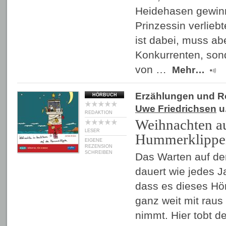
Heidehasen gewinnt
Prinzessin verlieb
ist dabei, muss ab
Konkurrenten, sond
von …
Mehr…
Erzählungen und 
HÖRBUCH
Uwe Friedrichsen
u.
REDAKTION
Weihnachten a
LESER
Hummerklippe
EIGENE
REZENSION
SCHREIBEN
Das Warten auf d
dauert wie jedes Ja
dass es dieses Hö
ganz weit mit raus
nimmt. Hier tobt de