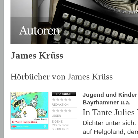
James Krüss
Hörbücher von James Krüss
Jugend und Kinder
HÖRBUCH
Bayrhammer
u.a.
REDAKTION
In Tante Julies
LESER
Dichter unter sich.
EIGENE
REZENSION
SCHREIBEN
auf Helgoland, de