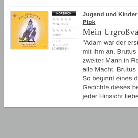
Jugend und Kinder
HÖRBUCH
Ptok
REDAKTION
Mein Urgroßvat
LESER
"Adam war der erst
EIGENE
REZENSION
SCHREIBEN
mit ihm an. Brutus 
zweiter Mann in Ro
alle Macht, Brutus 
So beginnt eines d
Gedichte dieses b
jeder Hinsicht lie