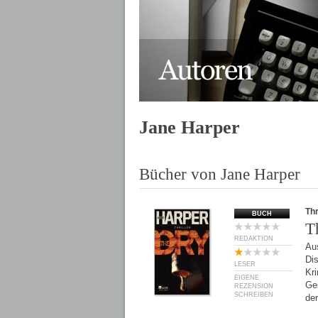
Jane Harper
Bücher von Jane Harper
Thr
BUCH
T
REDAKTION
Au
Dis
LESER
Kri
EIGENE
Ges
REZENSION
SCHREIBEN
de