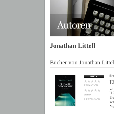
Jonathan Littell
Bücher von Jonathan Littel
Er
BUCH
E
REDAKTION
Ein
"1
LESER
Erz
1 REZENSION
sc
Pa