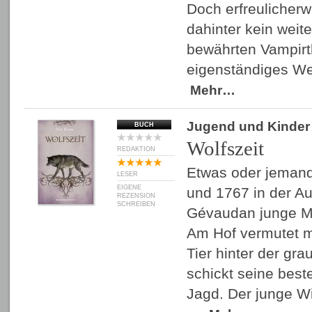
Doch erfreulicherw
dahinter kein weit
bewährten Vampirt
eigenständiges We
Mehr…
Jugend und Kinder
BUCH
Wolfszeit
REDAKTION
Etwas oder jemand
LESER
EIGENE
und 1767 in der A
REZENSION
SCHREIBEN
Gévaudan junge M
Am Hof vermutet m
Tier hinter der g
schickt seine best
Jagd. Der junge W