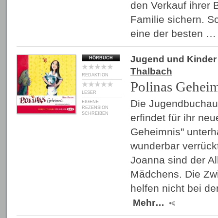
den Verkauf ihrer B
Familie sichern. Sc
eine der besten 
Jugend und Kinder
HÖRBUCH
Thalbach
REDAKTION
Polinas Gehei
LESER
Die Jugendbuchaut
EIGENE
REZENSION
SCHREIBEN
erfindet für ihr ne
Geheimnis" unterh
wunderbar verrückt
Joanna sind der Al
Mädchens. Die Zwil
helfen nicht bei d
Mehr…