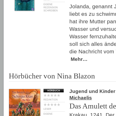
EIGENE
Jolanda, genannt Jo
REZENSION
SCHREIBEN
liebt es zu schw
hat ihre Mutter pa
Wasser und versuc
Wasser fernzuhalt
soll sich alles ände
die Nachricht vom 
Mehr…
Hörbücher von Nina Blazon
Jugend und Kinder
HÖRBUCH
Michaelis
REDAKTION
Das Amulett d
LESER
Krakau, 1241. Der
EIGENE