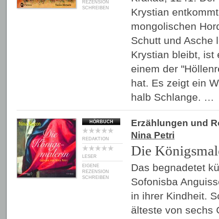
REZENSION
SCHREIBEN
Krystian entkommt
mongolischen Hord
Schutt und Asche l
Krystian bleibt, ist
einem der "Höllen
hat. Es zeigt ein
halb Schlange. …
Erzählungen und 
HÖRBUCH
Nina Petri
REDAKTION
Die Königsmal
LESER
Das begnadetet kün
EIGENE
REZENSION
SCHREIBEN
Sofonisba Anguisso
in ihrer Kindheit. 
älteste von sechs