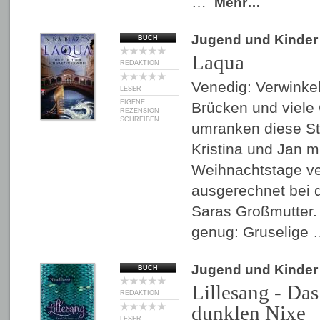
…
Mehr…
Jugend und Kinder
BUCH
Laqua
REDAKTION
Venedig: Verwinke
LESER
EIGENE
Brücken und viele
REZENSION
SCHREIBEN
umranken diese St
Kristina und Jan mi
Weihnachtstage ve
ausgerechnet bei 
Saras Großmutter. 
genug: Gruselige
Jugend und Kinder
BUCH
Lillesang - Da
REDAKTION
dunklen Nixe
LESER