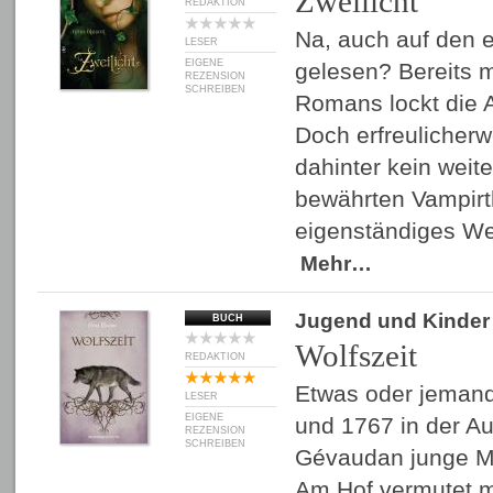
Zweilicht
REDAKTION
Na, auch auf den er
LESER
EIGENE
gelesen? Bereits m
REZENSION
SCHREIBEN
Romans lockt die 
Doch erfreulicherw
dahinter kein weit
bewährten Vampirt
eigenständiges We
Mehr…
Jugend und Kinder
BUCH
Wolfszeit
REDAKTION
Etwas oder jemand
LESER
EIGENE
und 1767 in der A
REZENSION
SCHREIBEN
Gévaudan junge M
Am Hof vermutet m