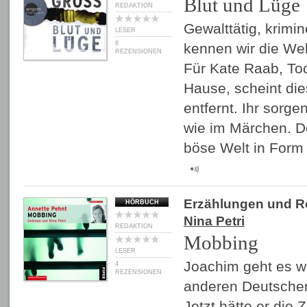
Blut und Lüge
REDAKTION
Gewalttätig, krimin
LESER
6
kennen wir die Wel
REZENSIONEN
Für Kate Raab, To
Hause, scheint die
entfernt. Ihr sorge
wie im Märchen. Do
böse Welt in For
Erzählungen und 
HÖRBUCH
Nina Petri
REDAKTION
Mobbing
LESER
Joachim geht es wi
4
REZENSIONEN
anderen Deutschen:
Jetzt hätte er die 