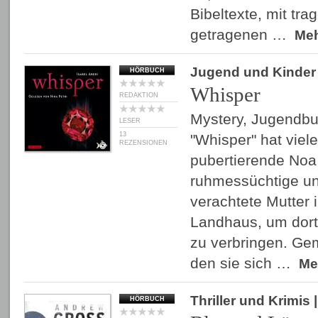
Bibeltexte, mit tr
getragenen …
Me
Jugend und Kinder
HÖRBUCH
Whisper
REDAKTION
Mystery, Jugendbu
LESER
13
"Whisper" hat viel
REZENSIONEN
pubertierende Noa 
ruhmessüchtige un
verachtete Mutter i
Landhaus, um dor
zu verbringen. Ge
den sie sich …
Me
Thriller und Krimis
|
HÖRBUCH