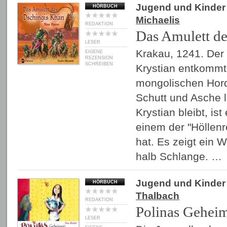
Jugend und Kinder
HÖRBUCH
Michaelis
REDAKTION
Das Amulett d
LESER
Krakau, 1241. Der
EIGENE
REZENSION
SCHREIBEN
Krystian entkommt
mongolischen Hord
Schutt und Asche l
Krystian bleibt, ist
einem der "Höllen
hat. Es zeigt ein
halb Schlange. …
Jugend und Kinder
HÖRBUCH
Thalbach
REDAKTION
Polinas Gehei
LESER