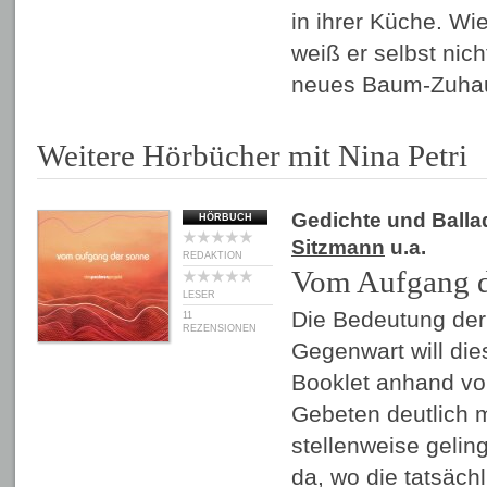
in ihrer Küche. Wi
weiß er selbst nic
neues Baum-Zuha
Weitere Hörbücher mit Nina Petri
Gedichte und Balla
HÖRBUCH
Sitzmann
u.a.
REDAKTION
Vom Aufgang d
LESER
Die Bedeutung der
11
REZENSIONEN
Gegenwart will die
Booklet anhand vo
Gebeten deutlich 
stellenweise gelin
da, wo die tatsächl