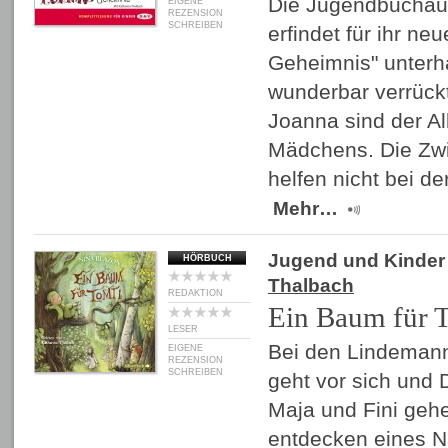
Die Jugendbuchaut
EIGENE
REZENSION
SCHREIBEN
erfindet für ihr ne
Geheimnis" unterh
wunderbar verrückt
Joanna sind der Al
Mädchens. Die Zwil
helfen nicht bei d
Mehr…
Jugend und Kinder
HÖRBUCH
Thalbach
REDAKTION
Ein Baum für 
LESER
Bei den Lindemann
EIGENE
REZENSION
SCHREIBEN
geht vor sich und
Maja und Fini geh
entdecken eines N