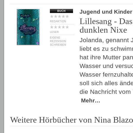
Jugend und Kinder
BUCH
Lillesang - Da
REDAKTION
dunklen Nixe
LESER
EIGENE
Jolanda, genannt Jo
REZENSION
SCHREIBEN
liebt es zu schw
hat ihre Mutter pa
Wasser und versuc
Wasser fernzuhalt
soll sich alles ände
die Nachricht vom 
Mehr…
Weitere Hörbücher von Nina Blaz