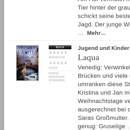
Tier hinter der g
schickt seine best
Jagd. Der junge W
…
Mehr…
Jugend und Kinder
BUCH
Laqua
REDAKTION
Venedig: Verwinke
LESER
EIGENE
Brücken und viele
REZENSION
SCHREIBEN
umranken diese St
Kristina und Jan mi
Weihnachtstage ve
ausgerechnet bei 
Saras Großmutter. 
genug: Gruselige