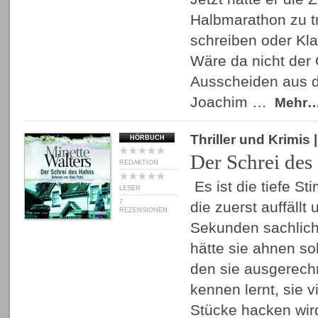
Halbmarathon zu tr
schreiben oder Kla
Wäre da nicht der 
Ausscheiden aus d
Joachim …
Mehr
Thriller und Krimis
|
HÖRBUCH
Der Schrei des
REDAKTION
Es ist die tiefe St
LESER
7
die zuerst auffäll
REZENSIONEN
Sekunden sachlich 
hätte sie ahnen so
den sie ausgerechn
kennen lernt, sie v
Stücke hacken wir