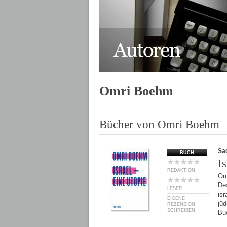
Omri Boehm
Bücher von Omri Boehm
Sa
BUCH
I
REDAKTION
Om
Des
LESER
isr
EIGENE
jüd
REZENSION
SCHREIBEN
Bu