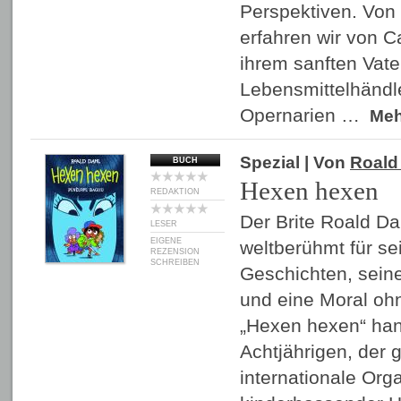
Perspektiven. Von
erfahren wir von C
ihrem sanften Vate
Lebensmittelhändle
Opernarien …
Me
Spezial
| Von
Roald
BUCH
Hexen hexen
REDAKTION
Der Brite Roald Da
LESER
EIGENE
weltberühmt für se
REZENSION
SCHREIBEN
Geschichten, sei
und eine Moral oh
„Hexen hexen“ han
Achtjährigen, der 
internationale Org