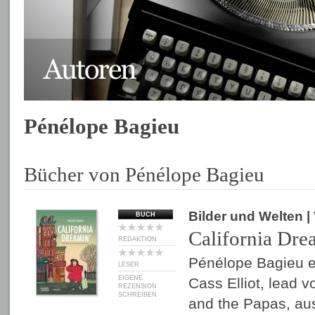
Pénélope Bagieu
Bücher von Pénélope Bagieu
Bilder und Welten
|
BUCH
California Dre
REDAKTION
Pénélope Bagieu e
LESER
EIGENE
Cass Elliot, lead 
REZENSION
SCHREIBEN
and the Papas, au