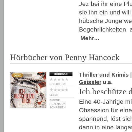
Jez bei ihr eine Pla
sie ihn ein und wil
hübsche Junge wec
Begehrlichkeiten, 
Mehr…
Hörbücher von Penny Hancock
Thriller und Krimis
|
HÖRBUCH
Geissler
u.a.
REDAKTION
Ich beschütze 
LESER
Eine 40-Jährige mit
EIGENE
REZENSION
SCHREIBEN
Obsession für eine
spannend, löst sic
dann in eine langa