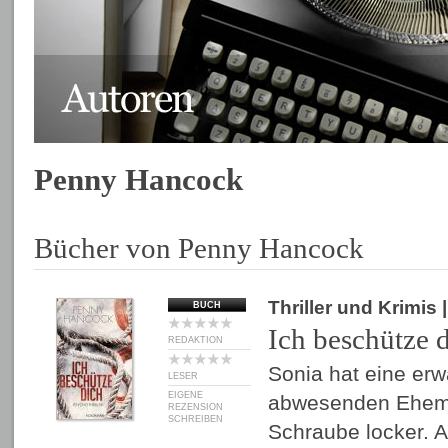
Penny Hancock
Bücher von Penny Hancock
Thriller und Krimis
BUCH
Ich beschütze 
REDAKTION
Sonia hat eine er
LESER
EIGENE
abwesenden Ehem
REZENSION
SCHREIBEN
Schraube locker. A