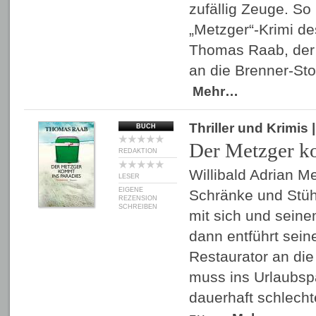
zufällig Zeuge. So 
„Metzger“-Krimi de
Thomas Raab, der 
an die Brenner-St
Mehr…
Thriller und Krimis
BUCH
Der Metzger k
REDAKTION
Willibald Adrian Me
LESER
EIGENE
Schränke und Stühl
REZENSION
SCHREIBEN
mit sich und sein
dann entführt sein
Restaurator an die
muss ins Urlaubsp
dauerhaft schlecht