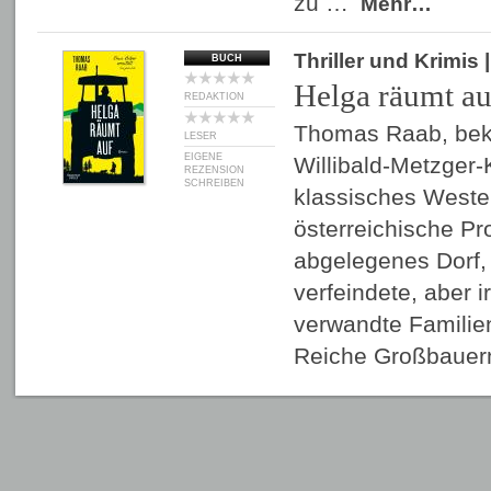
zu …
Mehr…
Thriller und Krimis
BUCH
Helga räumt au
REDAKTION
Thomas Raab, beka
LESER
EIGENE
Willibald-Metzger-K
REZENSION
SCHREIBEN
klassisches Wester
österreichische Pro
abgelegenes Dorf,
verfeindete, aber 
verwandte Familie
Reiche Großbaue