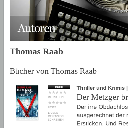
Thomas Raab
Bücher von Thomas Raab
Thriller und Krimis
BUCH
Der Metzger br
REDAKTION
Der irre Obdachlo
LESER
EIGENE
ausgerechnet der r
REZENSION
SCHREIBEN
Ersticken. Und Res