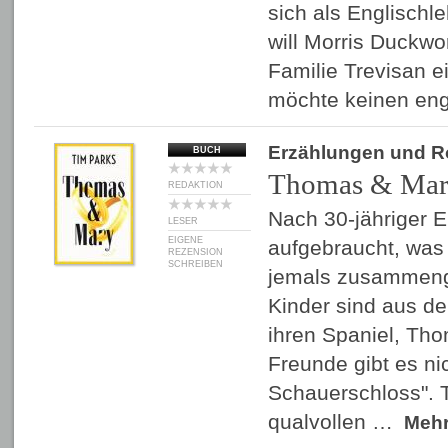
sich als Englischl
will Morris Duckwor
Familie Trevisan e
möchte keinen en
Erzählungen und 
BUCH
Thomas & Ma
REDAKTION
Nach 30-jähriger Eh
LESER
EIGENE
aufgebraucht, wa
REZENSION
SCHREIBEN
jemals zusammenge
Kinder sind aus de
ihren Spaniel, Tho
Freunde gibt es nic
Schauerschloss". T
qualvollen …
Meh