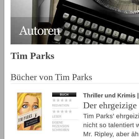
Tim Parks
Bücher von Tim Parks
Thriller und Krimis
BUCH
Der ehrgeizig
REDAKTION
Tim Parks' ehrgeiz
LESER
EIGENE
nicht so talentiert
REZENSION
SCHREIBEN
Mr. Ripley, aber äh