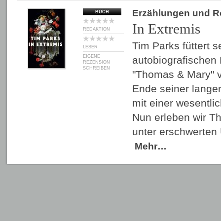
Erzählungen und 
BUCH
In Extremis
REDAKTION
Tim Parks füttert 
LESER
EIGENE
autobiografischen 
REZENSION
SCHREIBEN
"Thomas & Mary" v
Ende seiner lange
mit einer wesentli
Nun erleben wir T
unter erschwerten
Mehr…