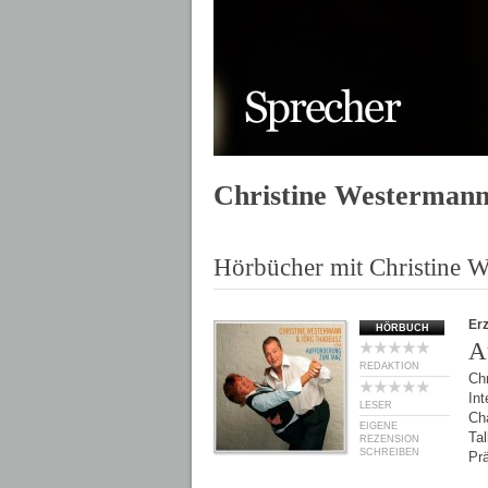
Christine Westerman
Hörbücher mit Christine 
Er
HÖRBUCH
A
REDAKTION
Ch
Int
LESER
Ch
EIGENE
Ta
REZENSION
SCHREIBEN
Pr