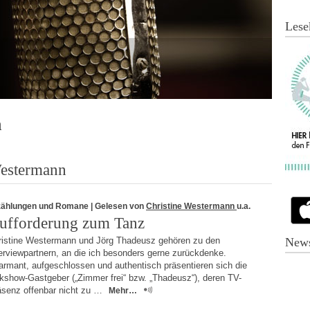
Lese
n
Westermann
zählungen und Romane
| Gelesen von
Christine Westermann
u.a.
ufforderung zum Tanz
ristine Westermann und Jörg Thadeusz gehören zu den
News
erviewpartnern, an die ich besonders gerne zurückdenke.
armant, aufgeschlossen und authentisch präsentieren sich die
lkshow-Gastgeber („Zimmer frei“ bzw. „Thadeusz“), deren TV-
äsenz offenbar nicht zu …
Mehr…