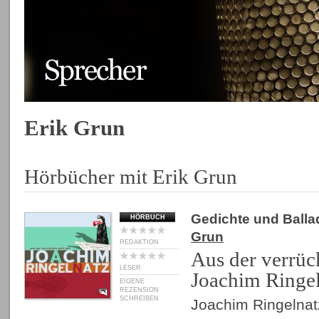
Erik Grun
Hörbücher mit Erik Grun
Gedichte und Balla
HÖRBUCH
Grun
REDAKTION
Aus der verrüc
LESER
Joachim Ringe
EIGENE
REZENSION
SCHREIBEN
Joachim Ringelnat