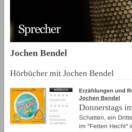
Jochen Bendel
Hörbücher mit Jochen Bendel
Erzählungen und 
HÖRBUCH
Jochen Bendel
REDAKTION
Donnerstags im
LESER
Schatten, ein Drit
EIGENE
REZENSION
SCHREIBEN
im "Fetten Hecht" 