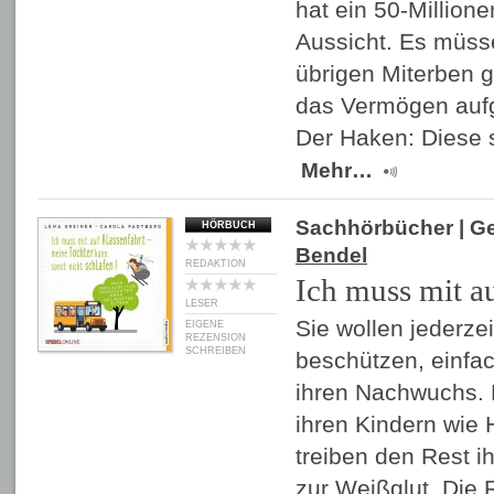
hat ein 50-Million
Aussicht. Es müss
übrigen Miterben 
das Vermögen aufg
Der Haken: Diese 
Mehr…
Sachhörbücher
| G
HÖRBUCH
Bendel
REDAKTION
Ich muss mit a
LESER
Sie wollen jederze
EIGENE
REZENSION
SCHREIBEN
beschützen, einfac
ihren Nachwuchs. 
ihren Kindern wie
treiben den Rest i
zur Weißglut. Die 