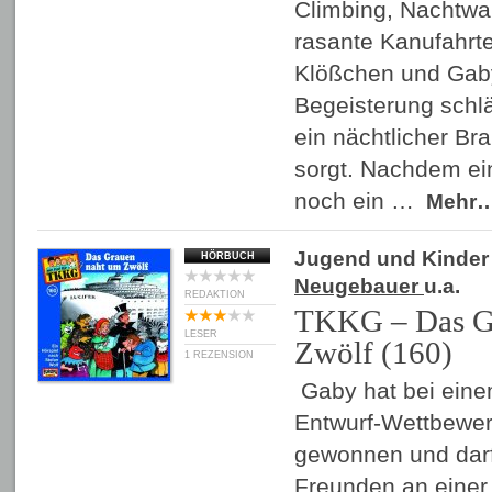
Climbing, Nachtw
rasante Kanufahrte
Klößchen und Gaby
Begeisterung schlä
ein nächtlicher Bra
sorgt. Nachdem ei
noch ein …
Mehr
Jugend und Kinder
HÖRBUCH
Neugebauer
u.a.
REDAKTION
TKKG – Das G
LESER
Zwölf (160)
1 REZENSION
Gaby hat bei ein
Entwurf-Wettbewer
gewonnen und darf 
Freunden an einer