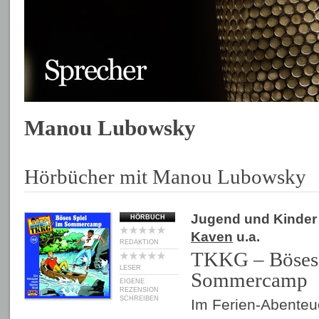
Manou Lubowsky
Hörbücher mit Manou Lubowsky
Jugend und Kinder
HÖRBUCH
Kaven
u.a.
REDAKTION
TKKG – Böses 
LESER
Sommercamp
EIGENE
REZENSION
SCHREIBEN
Im Ferien-Abenteu