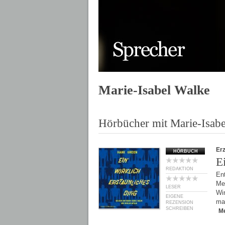
Marie-Isabel Walke
Hörbücher mit Marie-Isab
Er
HÖRBUCH
E
REDAKTION
Ent
Met
LESER
Win
EIGENE
ma
REZENSION
SCHREIBEN
M