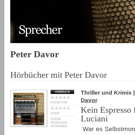
Peter Davor
Hörbücher mit Peter Davor
Thriller und Krimis
|
HÖRBUCH
Davor
REDAKTION
Kein Espresso
LESER
Luciani
EIGENE
REZENSION
SCHREIBEN
War es Selbstmor