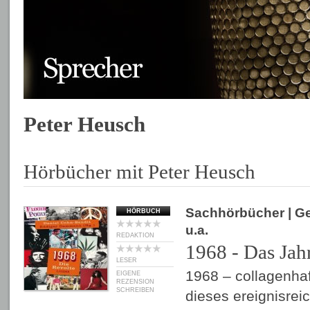
Peter Heusch
Hörbücher mit Peter Heusch
Sachhörbücher
| G
HÖRBUCH
u.a.
REDAKTION
1968 - Das Jah
LESER
1968 – collagenha
EIGENE
REZENSION
SCHREIBEN
dieses ereignisre