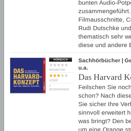
bunten Audio-Potpo
zusammengeführt.
Filmausschnitte, 
Rudi Dutschke und
thematisch sehr we
diese und andere 
Sachhörbücher
| G
HÖRBUCH
u.a.
REDAKTION
Das Harvard K
LESER
Feilschen Sie noc
2
REZENSIONEN
schon? Nach dies
Sie sicher Ihre V
sinnvoll erweitert
was bringt? Den b
um eine Orange str