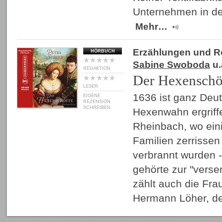
Unternehmen in de
Mehr…
Erzählungen und 
HÖRBUCH
Sabine Swoboda
u.
REDAKTION
Der Hexenschö
LESER
1636 ist ganz Deu
EIGENE
REZENSION
SCHREIBEN
Hexenwahn ergriff
Rheinbach, wo ein
Familien zerrisse
verbrannt wurden -
gehörte zur "verse
zählt auch die Fr
Hermann Löher, 