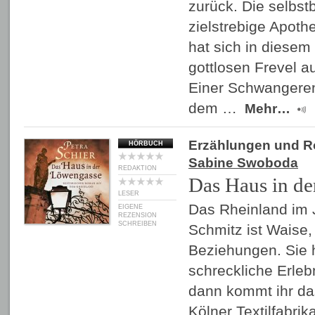
zurück. Die selbs
zielstrebige Apoth
hat sich in diesem
gottlosen Frevel a
Einer Schwangere
dem …
Mehr…
Erzählungen und 
HÖRBUCH
Sabine Swoboda
REDAKTION
Das Haus in d
LESER
Das Rheinland im 
EIGENE
REZENSION
SCHREIBEN
Schmitz ist Waise,
Beziehungen. Sie h
schreckliche Erleb
dann kommt ihr das
Kölner Textilfabri