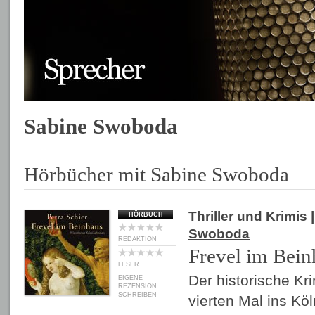
Sabine Swoboda
Hörbücher mit Sabine Swoboda
Thriller und Krimis
|
HÖRBUCH
Swoboda
REDAKTION
Frevel im Bein
LESER
Der historische Kr
EIGENE
REZENSION
SCHREIBEN
vierten Mal ins Kö