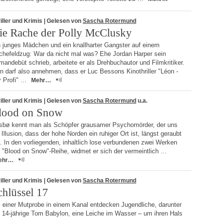
iller und Krimis
| Gelesen von
Sascha Rotermund
ie Rache der Polly McClusky
n junges Mädchen und ein knallharter Gangster auf einem
chefeldzug: War da nicht mal was? Ehe Jordan Harper sein
andebüt schrieb, arbeitete er als Drehbuchautor und Filmkritiker.
 darf also annehmen, dass er Luc Bessons Kinothriller "Léon -
r Profi" …
Mehr…
iller und Krimis
| Gelesen von
Sascha Rotermund
u.a.
lood on Snow
sbø kennt man als Schöpfer grausamer Psychomörder, der uns
 Illusion, dass der hohe Norden ein ruhiger Ort ist, längst geraubt
. In den vorliegenden, inhaltlich lose verbundenen zwei Werken
r "Blood on Snow"-Reihe, widmet er sich der vermeintlich …
ehr…
iller und Krimis
| Gelesen von
Sascha Rotermund
chlüssel 17
i einer Mutprobe in einem Kanal entdecken Jugendliche, darunter
r 14-jährige Tom Babylon, eine Leiche im Wasser – um ihren Hals