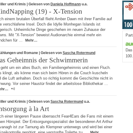
iller und Krimis
| Gelesen von
Daniela Hoffmann
u.a.
indNapping (19) - X-Tension
h einem brutalen Überfall flieht Amber Dawn mit ihrer Familie auf
e verschlafene Insel. Doch die Idylle Monhegan Islands ist
ügerisch. Unheimliche Dinge geschehen im neuen Zuhause der
wns. Mit "X-Tension" beweist Audionarchie einmal mehr ein
Part
ndchen für …
Mehr…
Das 
zählungen und Romane
| Gelesen von
Sascha Rotermund
100
as Geheimnis der Schwimmerin
 geht um ein altes Buch, ein Familiengeheimnis und einen Fluch.
s klingt, als könne man sich beim Hören in die Couch kuscheln
 die Luft anhalten. Doch so richtig kommt die Geschichte nicht in
wung. Vor seiner Haustür findet der arbeitslose Bibliothekar …
ehr…
iller und Krimis
| Gelesen von
Sascha Rotermund
u.a.
ntsorgung à la Art
ch einer längeren Pause überrascht Fear4Ears die Fans mit einem
en Hörspiel. Der Entsorgungsspezialist der besonderen Art Arthur
anagh ist zur Tarnung als Klempner unterwegs und wird bei einer
izeikontrolle genötigt, eine verstopfte Toilette zu …
Mehr…