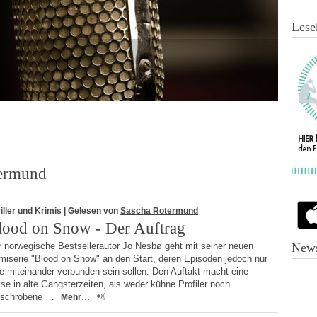
Lese
termund
iller und Krimis
| Gelesen von
Sascha Rotermund
lood on Snow - Der Auftrag
r norwegische Bestsellerautor Jo Nesbø geht mit seiner neuen
News
miserie "Blood on Snow" an den Start, deren Episoden jedoch nur
e miteinander verbunden sein sollen. Den Auftakt macht eine
se in alte Gangsterzeiten, als weder kühne Profiler noch
rschrobene …
Mehr…