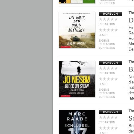
SCHREIBEN
Thr
HÖRBUCH
D
REDAKTION
Ei
Ra
LESER
Rom
EIGENE
Man
REZENSION
SCHREIBEN
De
Thr
HÖRBUCH
B
REDAKTION
Ne
die
LESER
hat
EIGENE
de
REZENSION
SCHREIBEN
M
Thr
HÖRBUCH
S
REDAKTION
Be
de
LESER