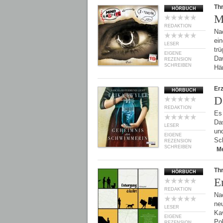
Thr
HÖRBUCH
M
REDAKTION
Nac
ein
LESER
tr
EIGENE
Da
REZENSION
SCHREIBEN
Hä
Er
HÖRBUCH
D
REDAKTION
Es
Da
LESER
und
EIGENE
Sch
REZENSION
SCHREIBEN
M
Thr
HÖRBUCH
E
REDAKTION
Na
neu
LESER
Kav
EIGENE
Pol
REZENSION