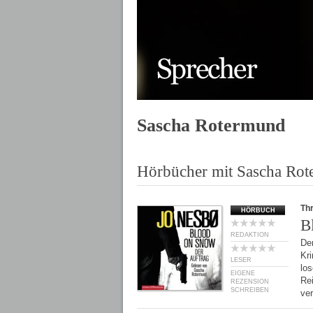
Sascha Rotermund
Hörbücher mit Sascha Ro
Thr
HÖRBUCH
B
REDAKTION
De
Kri
LESER
los
EIGENE
Rei
REZENSION
SCHREIBEN
ve