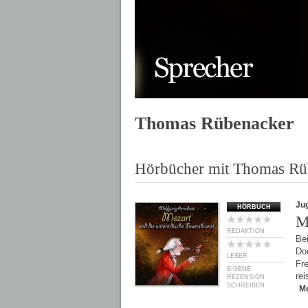
Thomas Rübenacker
Hörbücher mit Thomas Rü
Ju
HÖRBUCH
M
REDAKTION
Bei
Do
LESER
Fr
EIGENE
re
REZENSION
SCHREIBEN
M