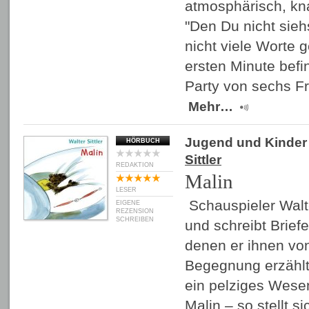
atmosphärisch, knal
"Den Du nicht sieh
nicht viele Worte 
ersten Minute befi
Party von sechs F
Mehr…
Jugend und Kinder
HÖRBUCH
Sittler
REDAKTION
Malin
LESER
Schauspieler Walter
EIGENE
REZENSION
SCHREIBEN
und schreibt Briefe
denen er ihnen vo
Begegnung erzählt
ein pelziges Wesen
Malin – so stellt s