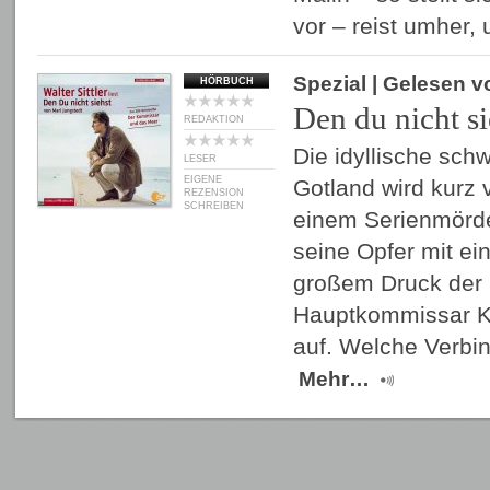
vor – reist umher
Spezial
| Gelesen 
HÖRBUCH
Den du nicht si
REDAKTION
Die idyllische sch
LESER
EIGENE
Gotland wird kurz
REZENSION
SCHREIBEN
einem Serienmörde
seine Opfer mit ein
großem Druck der Ö
Hauptkommissar Kn
auf. Welche Verbi
Mehr…