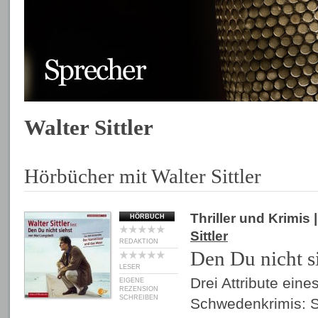
Walter Sittler
Hörbücher mit Walter Sittler
Thriller und Krimis
|
HÖRBUCH
Sittler
REDAKTION
Den Du nicht s
LESER
Drei Attribute eine
EIGENE
REZENSION
SCHREIBEN
Schwedenkrimis: 