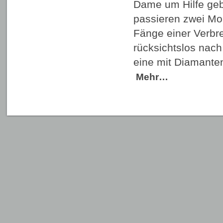
Dame um Hilfe geb
passieren zwei Mor
Fänge einer Verbr
rücksichtslos nach
eine mit Diamante
Mehr…