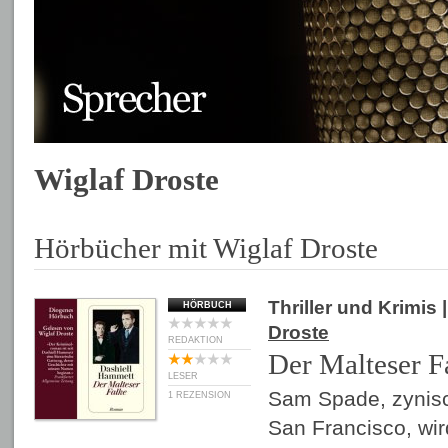
Wiglaf Droste
Hörbücher mit Wiglaf Droste
Thriller und Krimis
|
HÖRBUCH
Droste
REDAKTION
Der Malteser F
LESER
Sam Spade, zynisc
1 REZENSION
San Francisco, wi