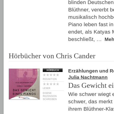
blinden Deutschen 
Blüthner, vererbt 
musikalisch hochb
Piano leben fast i
endet, als Katyas 
beschließt, …
Me
Hörbücher von Chris Cander
Erzählungen und 
HÖRBUCH
Julia Nachtmann
REDAKTION
Das Gewicht ei
LESER
Wie schwer wiegt 
EIGENE
REZENSION
SCHREIBEN
schwer, das merkt 
ihrem Blüthner-Kla