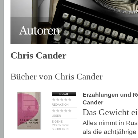
Chris Cander
Bücher von Chris Cander
Erzählungen und 
BUCH
Cander
REDAKTION
Das Gewicht ei
LESER
Alles nimmt in Rus
EIGENE
REZENSION
SCHREIBEN
als die achtjährig