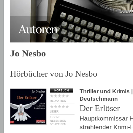
Jo Nesbo
Hörbücher von Jo Nesbo
Thriller und Krimis
|
HÖRBUCH
Deutschmann
REDAKTION
Der Erlöser
LESER
Hauptkommissar Ha
EIGENE
REZENSION
SCHREIBEN
strahlender Krimi-