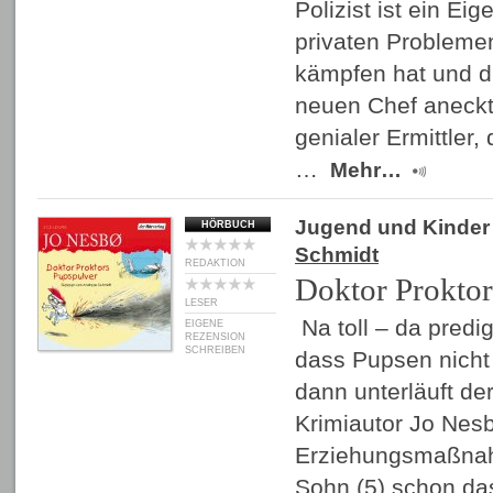
Polizist ist ein Eig
privaten Probleme
kämpfen hat und d
neuen Chef aneckt.
genialer Ermittler,
…
Mehr…
Jugend und Kinder
HÖRBUCH
Schmidt
REDAKTION
Doktor Proktor
LESER
Na toll – da predig
EIGENE
REZENSION
SCHREIBEN
dass Pupsen nicht d
dann unterläuft de
Krimiautor Jo Nes
Erziehungsmaßnah
Sohn (5) schon da