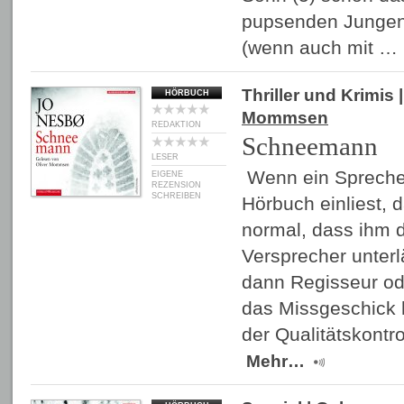
pupsenden Jungen 
(wenn auch mit …
Thriller und Krimis
|
HÖRBUCH
Mommsen
REDAKTION
Schneemann
LESER
Wenn ein Sprecher
EIGENE
REZENSION
SCHREIBEN
Hörbuch einliest, d
normal, dass ihm d
Versprecher unterl
dann Regisseur od
das Missgeschick h
der Qualitätskontr
Mehr…