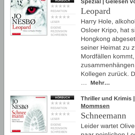
Spezial
| Gelesen 
HÖRBUCH
Leopard
REDAKTION
Harry Hole, alkohol
LESER
EIGENE
Osloer Kripo, hat s
REZENSION
SCHREIBEN
Hongkong abgesetz
seiner Heimat zu 
Mordfällen kommt,
zusammenhängen, h
Kollegen zurück. D
…
Mehr…
Thriller und Krimis
|
HÖRBUCH
Mommsen
REDAKTION
Schneemann
LESER
Leider wartet Oli
EIGENE
REZENSION
SCHREIBEN
paar peinlichen Le