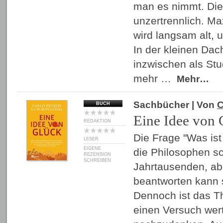
man es nimmt. Die
unzertrennlich. Ma
wird langsam alt, 
In der kleinen Da
inzwischen als Stu
mehr …
Mehr…
Sachbücher
| Von
C
BUCH
Eine Idee von 
REDAKTION
Die Frage "Was ist
LESER
EIGENE
die Philosophen sc
REZENSION
SCHREIBEN
Jahrtausenden, ab
beantworten kann s
Dennoch ist das 
einen Versuch wert