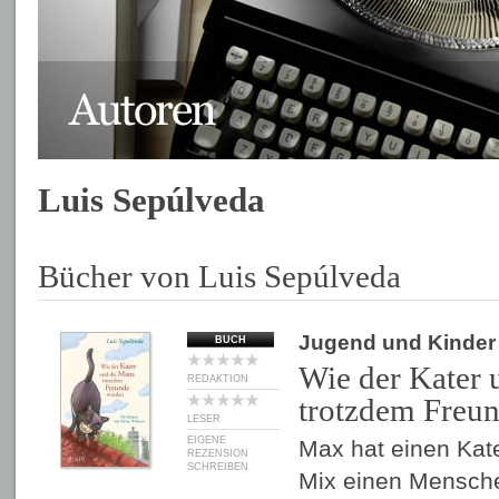
Luis Sepúlveda
Bücher von Luis Sepúlveda
Jugend und Kinder
BUCH
Wie der Kater 
REDAKTION
trotzdem Freu
LESER
EIGENE
Max hat einen Kat
REZENSION
SCHREIBEN
Mix einen Mensch