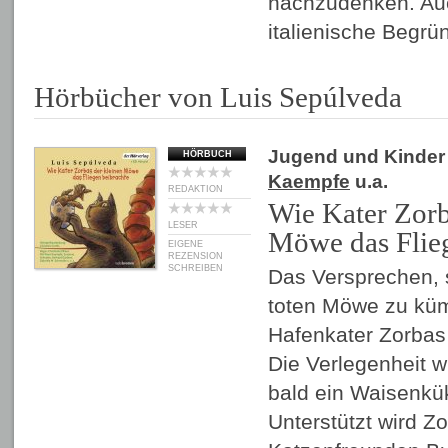
nachzudenken. Auch
italienische Begr
Hörbücher von Luis Sepúlveda
Jugend und Kinder
HÖRBUCH
Kaempfe
u.a.
REDAKTION
Wie Kater Zorb
LESER
Möwe das Flieg
EIGENE
REZENSION
SCHREIBEN
Das Versprechen, 
toten Möwe zu küm
Hafenkater Zorbas 
Die Verlegenheit wi
bald ein Waisenkük
Unterstützt wird Z