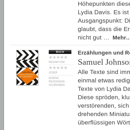
Höhepunkten dies
Lydia Davis. Es is
Ausgangspunkt: Di
glaubt, dass die E
nicht gut …
Mehr
Erzählungen und 
BUCH
Samuel Johnson
REDAKTION
Alle Texte sind im
LESER
EIGENE
einmal etwas redigi
REZENSION
SCHREIBEN
Texte von Lydia Dav
Diese spröden, klug
verstörenden, sich
drehenden Miniatu
überflüssigen Wör