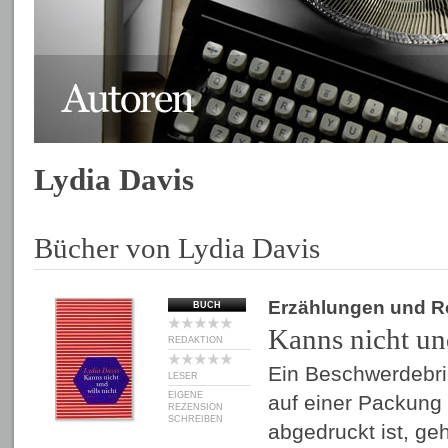
Lydia Davis
Bücher von Lydia Davis
Erzählungen und 
BUCH
Kanns nicht und
REDAKTION
Ein Beschwerdebri
LESER
EIGENE
auf einer Packung
REZENSION
SCHREIBEN
abgedruckt ist, ge