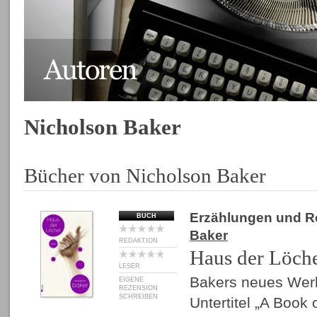
Nicholson Baker
Bücher von Nicholson Baker
Erzählungen und 
BUCH
Baker
REDAKTION
Haus der Löch
LESER
Bakers neues Werk 
EIGENE
REZENSION
SCHREIBEN
Untertitel „A Book