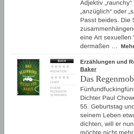
Adjektiv „raunchy“
„anzüglich“ oder „s
Passt beides. Die
zusammenhängend
eine Art sexuellen
dermaßen …
Meh
Erzählungen und 
BUCH
Baker
REDAKTION
Das Regenmob
LESER
Fünfundfuckingfünf
EIGENE
REZENSION
SCHREIBEN
Dichter Paul Chow
55. Geburtstag und 
seinem Leben etwas
dichten, will er nu
möchte nicht mehr 