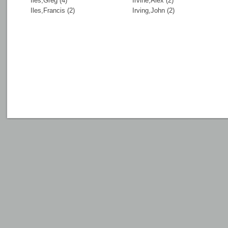
Iles,Greg (4)
Irvine,Alex (2)
Iles,Francis (2)
Irving,John (2)