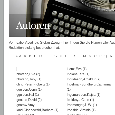
Von Isabel Abedi bis Stefan Zweig – hier finden Sie die Namen aller Au
Redaktion bislang besprochen hat.
Alle
A
B
C
D
E
F
G
H
I
J
K
L
M
N
O
P
Q
R
I
Illouz,Eva (1)
Ibbotson,Eva (2)
Indiana,Rita (1)
Ibbotson,Toby (1)
Indridason,Arnaldur (7)
Idling,Peter Fröberg (1)
Ingelman-Sundberg,Catharina
Iggulden,Conn (1)
(1)
Iggulden,Hal (1)
Ingemarsson,Kajsa (1)
Ignatius,David (2)
Ipekkaya,Cetin (1)
Ignatow,Amy
Ironmonger,J. W. (1)
Iland-Olschewski,Barbara (1)
Ironside,Virginia (1)