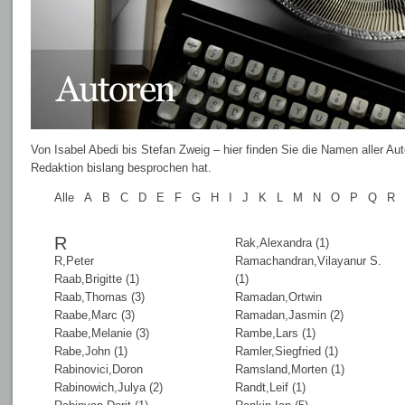
Von Isabel Abedi bis Stefan Zweig – hier finden Sie die Namen aller Au
Redaktion bislang besprochen hat.
Alle
A
B
C
D
E
F
G
H
I
J
K
L
M
N
O
P
Q
R
R
Rak,Alexandra (1)
R,Peter
Ramachandran,Vilayanur S.
Raab,Brigitte (1)
(1)
Raab,Thomas (3)
Ramadan,Ortwin
Raabe,Marc (3)
Ramadan,Jasmin (2)
Raabe,Melanie (3)
Rambe,Lars (1)
Rabe,John (1)
Ramler,Siegfried (1)
Rabinovici,Doron
Ramsland,Morten (1)
Rabinowich,Julya (2)
Randt,Leif (1)