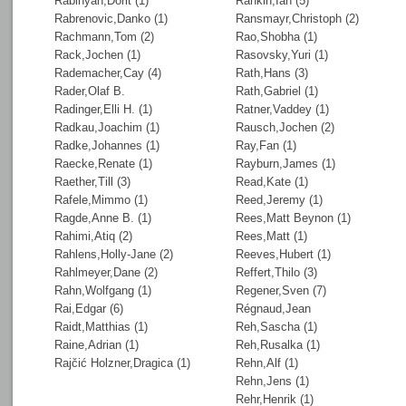
Rabinyan,Dorit (1)
Rankin,Ian (5)
Rabrenovic,Danko (1)
Ransmayr,Christoph (2)
Rachmann,Tom (2)
Rao,Shobha (1)
Rack,Jochen (1)
Rasovsky,Yuri (1)
Rademacher,Cay (4)
Rath,Hans (3)
Rader,Olaf B.
Rath,Gabriel (1)
Radinger,Elli H. (1)
Ratner,Vaddey (1)
Radkau,Joachim (1)
Rausch,Jochen (2)
Radke,Johannes (1)
Ray,Fan (1)
Raecke,Renate (1)
Rayburn,James (1)
Raether,Till (3)
Read,Kate (1)
Rafele,Mimmo (1)
Reed,Jeremy (1)
Ragde,Anne B. (1)
Rees,Matt Beynon (1)
Rahimi,Atiq (2)
Rees,Matt (1)
Rahlens,Holly-Jane (2)
Reeves,Hubert (1)
Rahlmeyer,Dane (2)
Reffert,Thilo (3)
Rahn,Wolfgang (1)
Regener,Sven (7)
Rai,Edgar (6)
Régnaud,Jean
Raidt,Matthias (1)
Reh,Sascha (1)
Raine,Adrian (1)
Reh,Rusalka (1)
Rajčić Holzner,Dragica (1)
Rehn,Alf (1)
Rehn,Jens (1)
Rehr,Henrik (1)