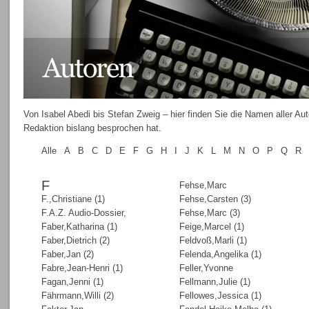
Von Isabel Abedi bis Stefan Zweig – hier finden Sie die Namen aller Au
Redaktion bislang besprochen hat.
Alle
A
B
C
D
E
F
G
H
I
J
K
L
M
N
O
P
Q
R
F
Fehse,Marc
F.,Christiane (1)
Fehse,Carsten (3)
F.A.Z. Audio-Dossier,
Fehse,Marc (3)
Faber,Katharina (1)
Feige,Marcel (1)
Faber,Dietrich (2)
Feldvoß,Marli (1)
Faber,Jan (2)
Felenda,Angelika (1)
Fabre,Jean-Henri (1)
Feller,Yvonne
Fagan,Jenni (1)
Fellmann,Julie (1)
Fährmann,Willi (2)
Fellowes,Jessica (1)