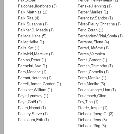
Faktor,Jan
Fendel,Heike-Melba (1)
Falcones,Ildefonso (3)
Fenske,Henning (1)
Falk,Matthias (1)
Ferber,Marlies (1)
Falk,Rita (4)
Ferenczy,Sándor (1)
Falk,Susanne (1)
Féret-Fleury,Christine (1)
Falkner,J. Meade (1)
Feric,Zoran (1)
Fallada,Hans (5)
Fernández-Vidal,Sonia (1)
Faller,Heike (1)
Ferrante,Elena (4)
Falls,Kat (1)
Ferrari,Jérôme (1)
Fallwickl,Mareike (1)
Ferres,Veronica
Farkas,Péter (1)
Ferris,Gordon (1)
Farmehri,Ava (1)
Ferriss,Thimothy (1)
Faro,Marlene (1)
Ferstl,Cornelia (1)
Farrant,Natasha (1)
Ferth,Monika (1)
Farrell,James Gordon (1)
Feth,Monika (6)
Faulkner,William (1)
Feuchtwanger,Lion (1)
Faye,Lyndsay (1)
Feuerbach,Olive
Faye,Gaël (2)
Fey,Tina (1)
Fearn,Naomi (1)
Fforde,Jasper (1)
Feasey,Steve (1)
Fieback,Joerg G. (3)
Fehlbaum,Erik (1)
Fieback,Jens (5)
Fieback,Jörg (3)