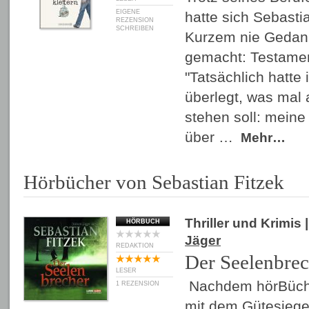
EIGENE
hatte sich Sebastia
REZENSION
SCHREIBEN
Kurzem nie Gedan
gemacht: Testamen
"Tatsächlich hatte 
überlegt, was mal
stehen soll: mein
über …
Mehr…
Hörbücher von Sebastian Fitzek
Thriller und Krimis
|
HÖRBUCH
Jäger
REDAKTION
Der Seelenbrec
LESER
Nachdem hörBüche
1 REZENSION
mit dem Gütesiege