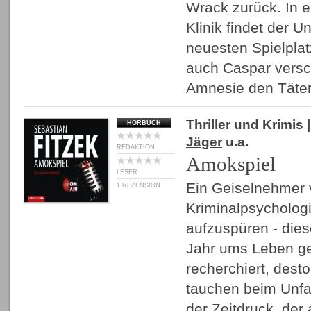
Wrack zurück. In e
Klinik findet der 
neuesten Spielplat
auch Caspar versch
Amnesie den Täte
Thriller und Krimis
|
HÖRBUCH
Jäger
u.a.
REDAKTION
Amokspiel
LESER
Ein Geiselnehmer 
1 REZENSION
Kriminalpsychologi
aufzuspüren - dies
Jahr ums Leben ge
recherchiert, dest
tauchen beim Unfa
der Zeitdruck, der 