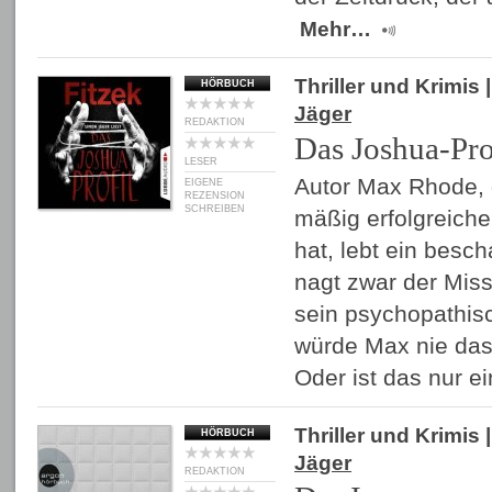
Mehr…
Thriller und Krimis
|
HÖRBUCH
Jäger
REDAKTION
Das Joshua-Pro
LESER
Autor Max Rhode, d
EIGENE
REZENSION
SCHREIBEN
mäßig erfolgreiche
hat, lebt ein besc
nagt zwar der Miss
sein psychopathis
würde Max nie das
Oder ist das nur 
Thriller und Krimis
|
HÖRBUCH
Jäger
REDAKTION