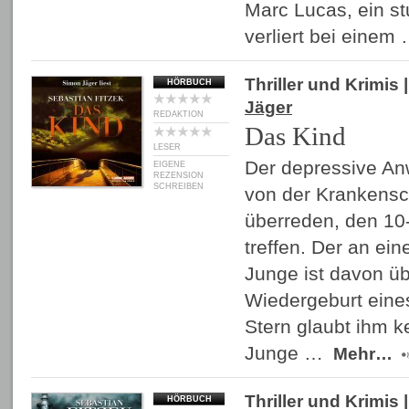
Marc Lucas, ein st
verliert bei einem
Thriller und Krimis
|
HÖRBUCH
Jäger
REDAKTION
Das Kind
LESER
Der depressive Anw
EIGENE
REZENSION
SCHREIBEN
von der Krankensc
überreden, den 10
treffen. Der an ei
Junge ist davon üb
Wiedergeburt eine
Stern glaubt ihm k
Junge …
Mehr…
Thriller und Krimis
|
HÖRBUCH