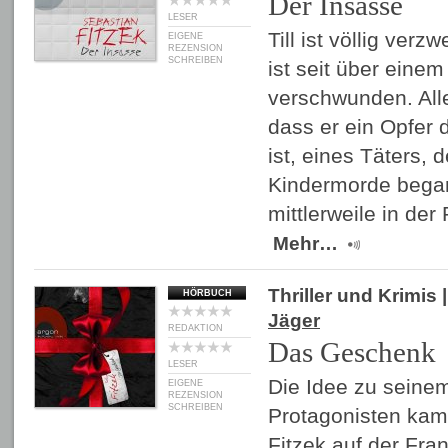
Der Insasse
LESER
Till ist völlig verz
EIGENE
REZENSION
SCHREIBEN
ist seit über einem
verschwunden. Alle
dass er ein Opfer 
ist, eines Täters,
Kindermorde bega
mittlerweile in der 
Mehr…
Thriller und Krimis
|
HÖRBUCH
Jäger
REDAKTION
Das Geschenk
LESER
Die Idee zu seine
EIGENE
REZENSION
SCHREIBEN
Protagonisten kam 
Fitzek auf der Fra