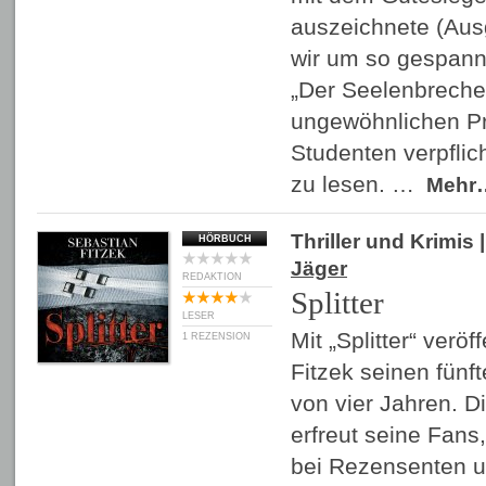
auszeichnete (Aus
wir um so gespann
„Der Seelenbreche
ungewöhnlichen Pr
Studenten verpflic
zu lesen. …
Mehr
Thriller und Krimis
|
HÖRBUCH
Jäger
REDAKTION
Splitter
LESER
Mit „Splitter“ veröf
1 REZENSION
Fitzek seinen fünft
von vier Jahren. 
erfreut seine Fans,
bei Rezensenten un