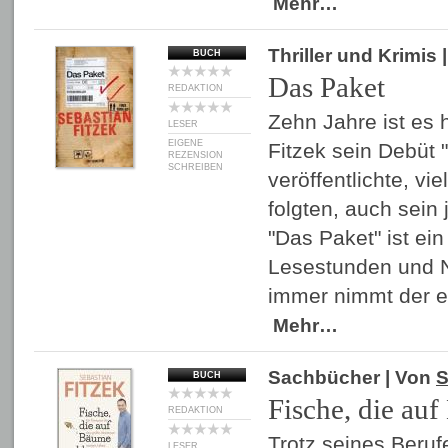
Mehr…
Thriller und Krimis
BUCH
Das Paket
REDAKTION
Zehn Jahre ist es 
LESER
EIGENE
Fitzek sein Debüt 
REZENSION
SCHREIBEN
veröffentlichte, v
folgten, auch sein 
"Das Paket" ist ei
Lesestunden und N
immer nimmt der e
Mehr…
Sachbücher
| Von
S
BUCH
Fische, die auf
REDAKTION
Trotz seines Berufe
LESER