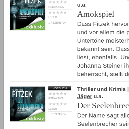
u.a.
REDAKTION
Amokspiel
LESER
Dass Fitzek hervo
1 REZENSION
und vor allem die
Untertöne meisterh
bekannt sein. Das
liest, ebenfalls. 
Johanna Steiner i
beherrscht, stellt
Thriller und Krimis
|
HÖRBUCH
Jäger
u.a.
REDAKTION
Der Seelenbrec
LESER
Der Name sagt alle
1 REZENSION
Seelenbrecher sein