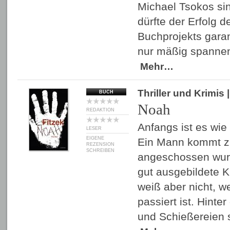
Michael Tsokos sin
dürfte der Erfolg
Buchprojekts garan
nur mäßig spanne
Mehr…
Thriller und Krimis
BUCH
Noah
REDAKTION
Anfangs ist es wie
LESER
EIGENE
Ein Mann kommt z
REZENSION
SCHREIBEN
angeschossen wurd
gut ausgebildete Ki
weiß aber nicht, we
passiert ist. Hint
und Schießereien 