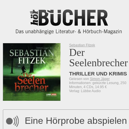
Sebastian Fitzek
Der
Seelenbrecher
THRILLER UND KRIMIS
Gelesen von
Simon Jäger
Informationen: gekürzte Lesung, 250
Minuten, 4 CDs, 14.95 €
Verlag: Lübbe Audio
Eine Hörprobe abspielen