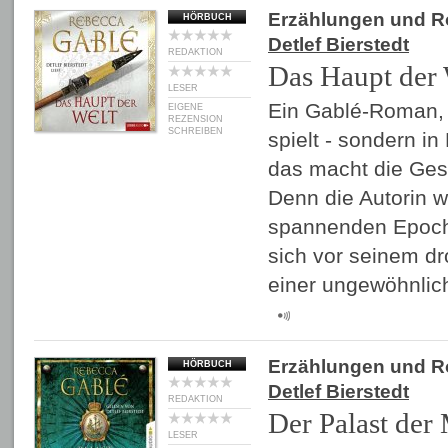
Erzählungen und 
HÖRBUCH
Detlef Bierstedt
REDAKTION
Das Haupt der 
LESER
Ein Gablé-Roman, 
EIGENE
REZENSION
SCHREIBEN
spielt - sondern in
das macht die Gesc
Denn die Autorin w
spannenden Epoche
sich vor seinem d
einer ungewöhnlic
Erzählungen und 
HÖRBUCH
Detlef Bierstedt
REDAKTION
Der Palast der
LESER