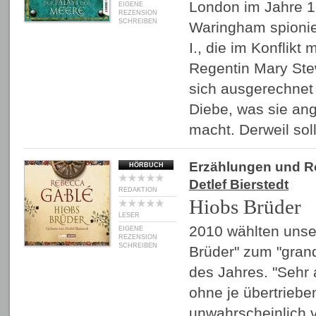
London im Jahre 1
EIGENE
REZENSION
SCHREIBEN
Waringham spionier
I., die im Konflikt 
Regentin Mary Stewa
sich ausgerechnet 
Diebe, was sie angr
macht. Derweil sol
Erzählungen und 
HÖRBUCH
Detlef Bierstedt
REDAKTION
Hiobs Brüder
LESER
2010 wählten unse
EIGENE
REZENSION
SCHREIBEN
Brüder" zum "gran
des Jahres. "Sehr 
ohne je übertriebe
unwahrscheinlich vi