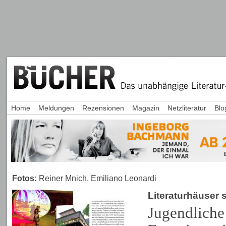
Home
Meldungen
Rezensionen
Magazin
Netzliteratur
Blo
Fotos:
Reiner Mnich, Emiliano Leonardi
Literaturhäuser 
Jugendliche