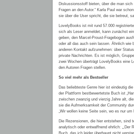
Diskussionsstoff bieten, über die man sich 
Fragen an den Autor.“ Karla Paul war scho
sie über die User spricht, die sie betreut, sa
LovelyBooks ist mit rund 57.000 registriert
sich als Leser anmeldet, kann zunächst ein p
geben, den Marcel-Proust-Fragebogen ausfüll
oder all das auch sein lassen. Ähnlich wie
anderen Kontakt aufzunehmen: über Status
private Nachrichten. Es ist möglich, Grupp
zwei Wochen überträgt LovelyBooks eine L
den Autoren Fragen stellen.
So viel mehr als Bestseller
Das beliebteste Genre hier ist eindeutig die
der Plattform bestbewertetste Buch ist „Har
zwischen zwanzig und vierzig Jahre alt, di
sie die Aufmerksamkeit der Community durc
„Wir wollen keine Seite sein, wo es nur um 
Die Rezensionen, die hier entstehen, sind 
analytisch oder entwaffnend ehrlich: „,Der Ru
Buch, das ich leider überhaupt nicht verst