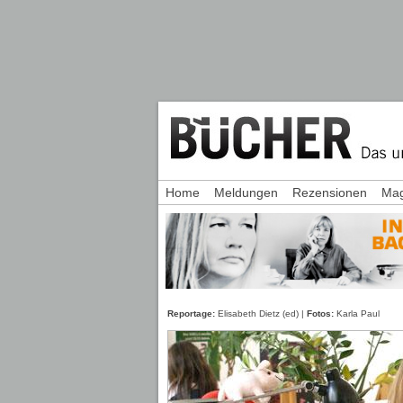
Home
Meldungen
Rezensionen
Mag
Reportage:
Elisabeth Dietz (ed) |
Fotos:
Karla Paul