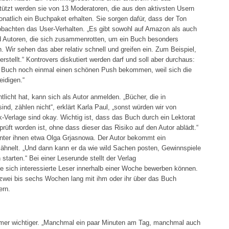
tzt werden sie von 13 Moderatoren, die aus den aktivsten Usern
onatlich ein Buchpaket erhalten. Sie sorgen dafür, dass der Ton
eobachten das User-Verhalten. „Es gibt sowohl auf Amazon als auch
d Autoren, die sich zusammenrotten, um ein Buch besonders
Wir sehen das aber relativ schnell und greifen ein. Zum Beispiel,
rstellt.“ Kontrovers diskutiert werden darf und soll aber durchaus:
in Buch noch einmal einen schönen Push bekommen, weil sich die
idigen.“
tlicht hat, kann sich als Autor anmelden. „Bücher, die in
d, zählen nicht“, erklärt Karla Paul, „sonst würden wir von
Verlage sind okay. Wichtig ist, dass das Buch durch ein Lektorat
rüft worden ist, ohne dass dieser das Risiko auf den Autor ablädt.“
, unter ihnen etwa Olga Grjasnowa. Der Autor bekommt ein
 ähnelt. „Und dann kann er da wie wild Sachen posten, Gewinnspiele
tarten.“ Bei einer Leserunde stellt der Verlag
 sich interessierte Leser innerhalb einer Woche bewerben können.
 zwei bis sechs Wochen lang mit ihm oder ihr über das Buch
ern.
mmer wichtiger. „Manchmal ein paar Minuten am Tag, manchmal auch