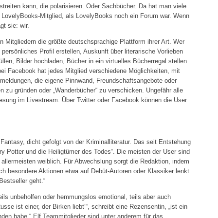
streiten kann, die polarisieren. Oder Sachbücher. Da hat man viele
n LovelyBooks-Mitglied, als LovelyBooks noch ein Forum war. Wenn
gt sie: wir.
en Mitgliedern die größte deutschsprachige Plattform ihrer Art. Wer
ersönliches Profil erstellen, Auskunft über literarische Vorlieben
en, Bilder hochladen, Bücher in ein virtuelles Bücherregal stellen
 bei Facebook hat jedes Mitglied verschiedene Möglichkeiten, mit
meldungen, die eigene Pinnwand, Freundschaftsangebote oder
en zu gründen oder „Wanderbücher“ zu verschicken. Ungefähr alle
esung im Livestream. Über Twitter oder Facebook können die User
 Fantasy, dicht gefolgt von der Kriminalliteratur. Das seit Entstehung
ry Potter und die Heiligtümer des Todes“. Die meisten der User sind
e allermeisten weiblich. Für Abwechslung sorgt die Redaktion, indem
h besondere Aktionen etwa auf Debüt-Autoren oder Klassiker lenkt.
Bestseller geht.“
teils unbeholfen oder hemmungslos emotional, teils aber auch
sse ist einer, der Birken liebt‘“, schreibt eine Rezensentin, „ist ein
anden habe.“ Elf Teammitglieder sind unter anderem für das