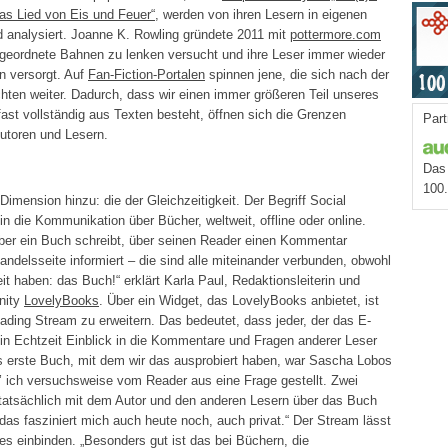
as Lied von Eis und Feuer“
, werden von ihren Lesern in eigenen
 und analysiert. Joanne K. Rowling gründete 2011 mit
pottermore.com
in geordnete Bahnen zu lenken versucht und ihre Leser immer wieder
n versorgt. Auf
Fan-Fiction-Portalen
spinnen jene, die sich nach der
chten weiter. Dadurch, dass wir einen immer größeren Teil unseres
e fast vollständig aus Texten besteht, öffnen sich die Grenzen
Part
Autoren und Lesern.
Das 
100
Dimension hinzu: die der Gleichzeitigkeit. Der Begriff Social
 die Kommunikation über Bücher, weltweit, offline oder online.
über ein Buch schreibt, über seinen Reader einen Kommentar
andelsseite informiert – die sind alle miteinander verbunden, obwohl
it haben: das Buch!“ erklärt Karla Paul, Redaktionsleiterin und
nity
LovelyBooks
. Über ein Widget, das LovelyBooks anbietet, ist
ding Stream zu erweitern. Das bedeutet, dass jeder, der das E-
, in Echtzeit Einblick in die Kommentare und Fragen anderer Leser
„Das erste Buch, mit dem wir das ausprobiert haben, war Sascha Lobos
ab’ ich versuchsweise vom Reader aus eine Frage gestellt. Zwei
 tatsächlich mit dem Autor und den anderen Lesern über das Buch
as fasziniert mich auch heute noch, auch privat.“ Der Stream lässt
s einbinden. „Besonders gut ist das bei Büchern, die