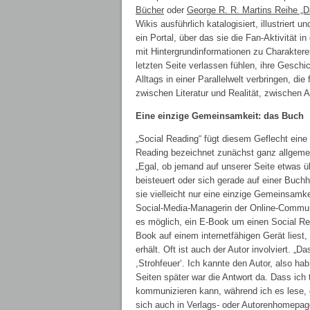
Bücher
oder
George R. R. Martins Reihe „D
Wikis ausführlich katalogisiert, illustriert
ein Portal, über das sie die Fan-Aktivität 
mit Hintergrundinformationen zu Charaktere
letzten Seite verlassen fühlen, ihre Geschi
Alltags in einer Parallelwelt verbringen, di
zwischen Literatur und Realität, zwischen 
Eine einzige Gemeinsamkeit: das Buch
„Social Reading“ fügt diesem Geflecht eine 
Reading bezeichnet zunächst ganz allgemein
„Egal, ob jemand auf unserer Seite etwas 
beisteuert oder sich gerade auf einer Buchh
sie vielleicht nur eine einzige Gemeinsamke
Social-Media-Managerin der Online-Commu
es möglich, ein E-Book um einen Social Rea
Book auf einem internetfähigen Gerät liest
erhält. Oft ist auch der Autor involviert. 
,Strohfeuer‘. Ich kannte den Autor, also h
Seiten später war die Antwort da. Dass ich
kommunizieren kann, während ich es lese, d
sich auch in Verlags- oder Autorenhomepage