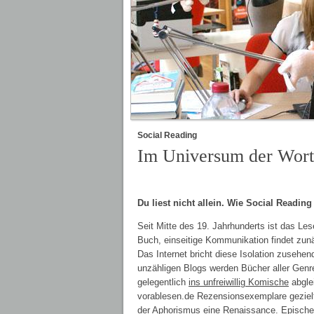
Social Reading
Im Universum der Wort
Du liest nicht allein. Wie Social Readin
Seit Mitte des 19. Jahrhunderts ist das Lese
Buch, einseitige Kommunikation findet zunä
Das Internet bricht diese Isolation zusehen
unzähligen Blogs werden Bücher aller Genr
gelegentlich
ins unfreiwillig Komische
abglei
vorablesen.de Rezensionsexemplare gezielt 
der Aphorismus eine Renaissance. Episch