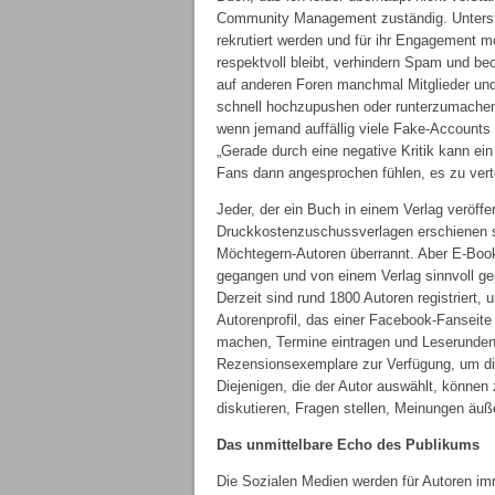
Community Management zuständig. Unterstü
rekrutiert werden und für ihr Engagement m
respektvoll bleibt, verhindern Spam und b
auf anderen Foren manchmal Mitglieder un
schnell hochzupushen oder runterzumachen. 
wenn jemand auffällig viele Fake-Accounts e
„Gerade durch eine negative Kritik kann e
Fans dann angesprochen fühlen, es zu verte
Jeder, der ein Buch in einem Verlag veröffen
Druckkostenzuschussverlagen erschienen sin
Möchtegern-Autoren überrannt. Aber E-Book-
gegangen und von einem Verlag sinnvoll gep
Derzeit sind rund 1800 Autoren registriert
Autorenprofil, das einer Facebook-Fanseite
machen, Termine eintragen und Leserunden s
Rezensionsexemplare zur Verfügung, um die
Diejenigen, die der Autor auswählt, können
diskutieren, Fragen stellen, Meinungen äuß
Das unmittelbare Echo des Publikums
Die Sozialen Medien werden für Autoren i