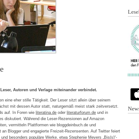
Lese
e
g Leser, Autoren und Verlage miteinander verbindet.
n eine eher stille Tätigkeit. Der Leser sitzt allein über seinem
chst mit dessen Autor statt, naturgemäß meist stark zeitversetzt.
News
ds auf. In Foren wie
literatina.de
oder
literaturforum.de
und in
es diskutiert. Während die Leser-Rezensionen auf Amazon
ten, vermitteln Plattformen wie bloggdeinbuch.de und
an Blogger und engagierte Freizeit-Rezensenten. Auf Twitter feiert
e und besonders populäre Werke, etwa
Stephenie Meyers „Bis(s)“-