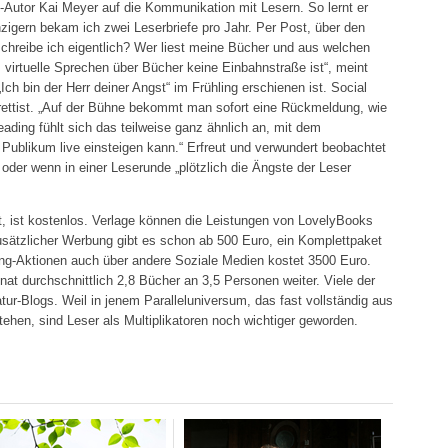
-Autor Kai Meyer auf die Kommunikation mit Lesern. So lernt er
igern bekam ich zwei Leserbriefe pro Jahr. Per Post, über den
 schreibe ich eigentlich? Wer liest meine Bücher und aus welchen
virtuelle Sprechen über Bücher keine Einbahnstraße ist“, meint
h bin der Herr deiner Angst“ im Frühling erschienen ist. Social
arettist. „Auf der Bühne bekommt man sofort eine Rückmeldung, wie
ing fühlt sich das teilweise ganz ähnlich an, mit dem
Publikum live einsteigen kann.“ Erfreut und verwundert beobachtet
 oder wenn in einer Leserunde „plötzlich die Ängste der Leser
ut, ist kostenlos. Verlage können die Leistungen von LovelyBooks
sätzlicher Werbung gibt es schon ab 500 Euro, ein Komplettpaket
ing-Aktionen auch über andere Soziale Medien kostet 3500 Euro.
nat durchschnittlich 2,8 Bücher an 3,5 Personen weiter. Viele der
tur-Blogs. Weil in jenem Paralleluniversum, das fast vollständig aus
tehen, sind Leser als Multiplikatoren noch wichtiger geworden.