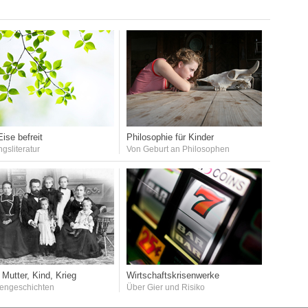
ise befreit
Philosophie für Kinder
ngsliteratur
Von Geburt an Philosophen
 Mutter, Kind, Krieg
Wirtschaftskrisenwerke
iengeschichten
Über Gier und Risiko