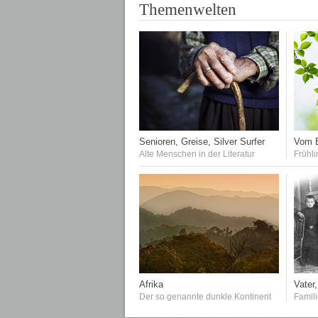
Themenwelten
Senioren, Greise, Silver Surfer
Vom E
Alte Menschen in der Literatur
Frühli
Afrika
Vater,
Der so genannte dunkle Kontinent
Famil