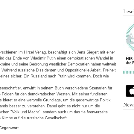
Lese
schienen im Hirzel Verlag, beschäftigt sich Jens Siegert mit einer
ird das Ende von Wladimir Putin einen demokratischen Wandel in
 Ukraine und seine Bedrohung westlicher Demokratien haben weltweit
Während russische Dissidenten und Oppositionelle Arbeit, Freiheit
ch eines sicher: Ein Russland nach Putin wird kommen. Doch wie
issenschaftler, entwirft in seinem Buch verschiedene Szenarien für
e Folgen für den demokratischen Westen. Mit seiner fundierten
ietet er eine wertvolle Grundlage, um die gegenwärtige Politik
News
lands besser zu verstehen. Dabei geht es nicht nur um die
schen "Volk und Macht", sondern auch um das tie fverwurzelte
 Kirche auf die russische Gesellschaft.
 Gegenwart