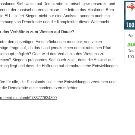
e Russlands Sichtweise auf Demokratie historisch gewachsen ist und
Kenner der russischen Verhältnisse – er leitete das Moskauer Büro
die EU – liefert Siegert nicht nur eine Analyse, sondern auch ein
ehmung von Demokratie und die Komplexität dieser Weltmacht.
tik das Verhältnis zum Westen auf Dauer?
Part
unter den derzeitigen Einschränkungen messbar, von vielen
ichtige Frage auf, ob das Land jemals einen demokratischen Pfad
Das 
überhaupt möglich? Oder wird das Verhältnis des Westens zu
100
eiben? Siegerts prägnantes Sachbuch zeigt, dass die Antwort auf
achtung liegt und dass die Hoffnung auf demokratische Entwicklungen
üre für alle, die Russlands politische Entwicklungen verstehen und
ür die Demokratie auseinandersetzen möchten.
in-treibt-russland/9783777634890