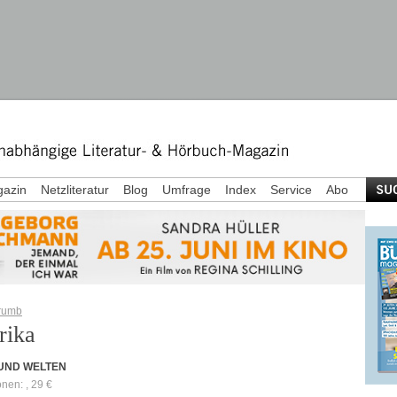
azin
Netzliteratur
Blog
Umfrage
Index
Service
Abo
rumb
rika
 UND WELTEN
onen: , 29 €