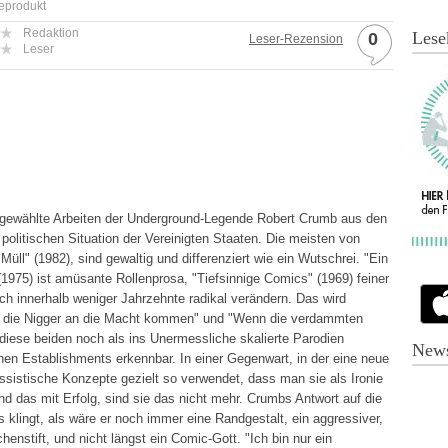
eprodukt
Redaktion
Lese
0
Leser-Rezension
Leser
gewählte Arbeiten der Underground-Legende Robert Crumb aus den
olitischen Situation der Vereinigten Staaten. Die meisten von
üll" (1982), sind gewaltig und differenziert wie ein Wutschrei. "Ein
975) ist amüsante Rollenprosa, "Tiefsinnige Comics" (1969) feiner
ich innerhalb weniger Jahrzehnte radikal verändern. Das wird
n die Nigger an die Macht kommen" und "Wenn die verdammten
ese beiden noch als ins Unermessliche skalierte Parodien
News
en Establishments erkennbar. In einer Gegenwart, in der eine neue
assistische Konzepte gezielt so verwendet, dass man sie als Ironie
nd das mit Erfolg, sind sie das nicht mehr. Crumbs Antwort auf die
 klingt, als wäre er noch immer eine Randgestalt, ein aggressiver,
nstift, und nicht längst ein Comic-Gott. "Ich bin nur ein