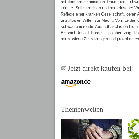
mit dem amerikanischen Traum, die – obwoh
könnte. Selbstironisch und mit kritischer W
Reflexe einer kranken Gesellschaft, deren
unstillbaren Willen zur Macht. Vom Leiden 
schwadronierende Vorstadtfaschisten bis hi
Beispiel Donald Trumps – pointiert zeigt R
mit bissigen Zuspitzungen und provokanten
Jetzt direkt kaufen bei:
Themenwelten