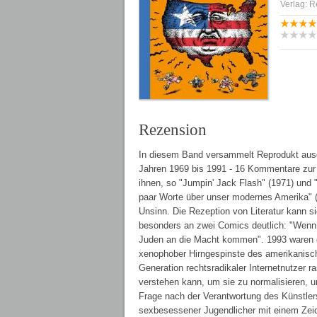
Verlag: R
Rezension
In diesem Band versammelt Reprodukt aus
Jahren 1969 bis 1991 - 16 Kommentare zur p
ihnen, so "Jumpin' Jack Flash" (1971) und "M
paar Worte über unser modernes Amerika" (1
Unsinn. Die Rezeption von Literatur kann s
besonders an zwei Comics deutlich: "Wen
Juden an die Macht kommen". 1993 waren di
xenophober Hirngespinste des amerikanisch
Generation rechtsradikaler Internetnutzer r
verstehen kann, um sie zu normalisieren, u
Frage nach der Verantwortung des Künstlers
sexbesessener Jugendlicher mit einem Zeiche