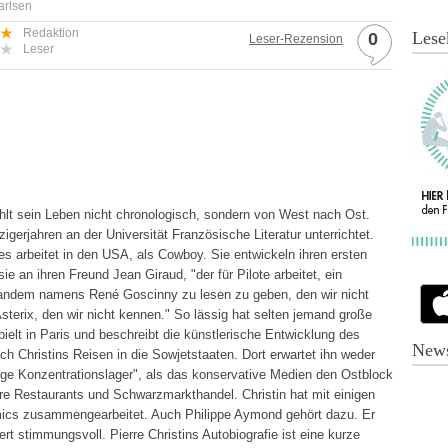
arlsen
Redaktion
Lese
0
Leser-Rezension
Leser
rzählt sein Leben nicht chronologisch, sondern von West nach Ost.
zigerjahren an der Universität Französische Literatur unterrichtet.
s arbeitet in den USA, als Cowboy. Sie entwickeln ihren ersten
e an ihren Freund Jean Giraud, "der für Pilote arbeitet, ein
mandem namens René Goscinny zu lesen zu geben, den wir nicht
erix, den wir nicht kennen." So lässig hat selten jemand große
elt in Paris und beschreibt die künstlerische Entwicklung des
News
h Christins Reisen in die Sowjetstaaten. Dort erwartet ihn weder
sige Konzentrationslager", als das konservative Medien den Ostblock
ere Restaurants und Schwarzmarkthandel. Christin hat mit einigen
mics zusammengearbeitet. Auch Philippe Aymond gehört dazu. Er
rt stimmungsvoll. Pierre Christins Autobiografie ist eine kurze