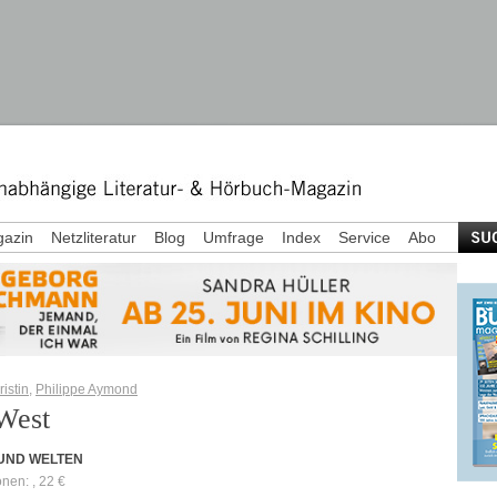
azin
Netzliteratur
Blog
Umfrage
Index
Service
Abo
istin
,
Philippe Aymond
West
 UND WELTEN
onen: , 22 €