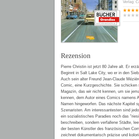
Verlag: C
Rezension
Pierre Christin ist jetzt 80 Jahre alt. Er e
Beginnt in Salt Lake City, wo er in den Sieb
Auch sein alter Freund Jean-Claude Mézière
Comic, eine Kurzgeschichte. Sie schicken si
Magazin, das wir nicht kennen, um sie je
kennen, dem Autor eines Comics namens Ast
Namen hingeworfen. Das nächste Kapitel spi
Szenaristen. Am interessantesten sind jedoc
ein sozialistisches Paradies noch das "rie
beschreiben, sondern verfallene Städte, le
der besten Künstler des französischen Co
zeichnet dokumentarisch präzise und kolorie