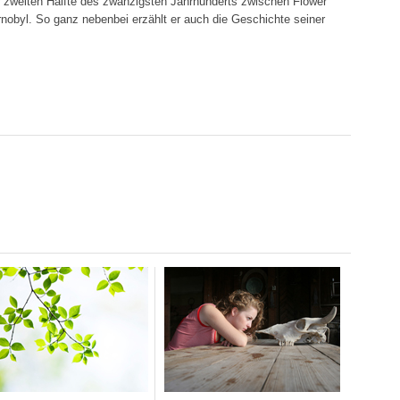
r zweiten Hälfte des zwanzigsten Jahrhunderts zwischen Flower
obyl. So ganz nebenbei erzählt er auch die Geschichte seiner