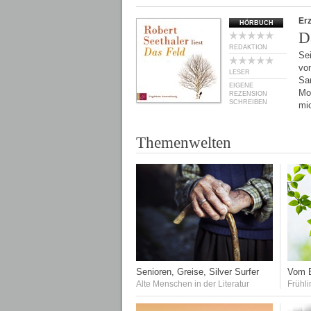
Er
HÖRBUCH
D
REDAKTION
Sei
von
LESER
Sa
EIGENE
Mo
REZENSION
SCHREIBEN
mi
Themenwelten
Senioren, Greise, Silver Surfer
Vom E
Alte Menschen in der Literatur
Frühli