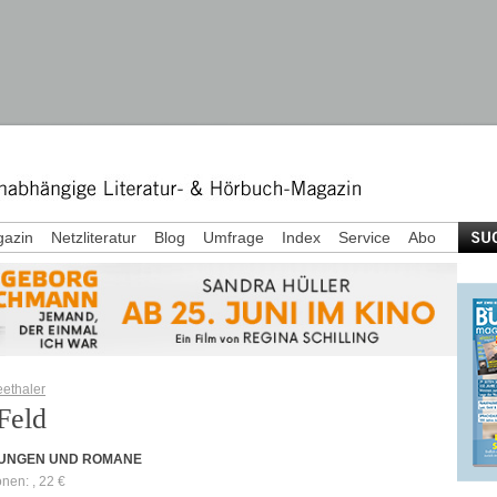
azin
Netzliteratur
Blog
Umfrage
Index
Service
Abo
eethaler
Feld
UNGEN UND ROMANE
onen: , 22 €