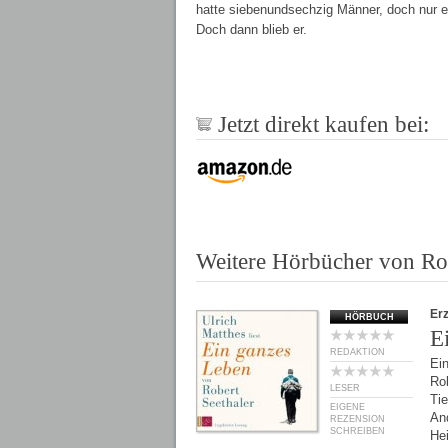
hatte siebenundsechzig Männer, doch nur ei
Doch dann blieb er.
Jetzt direkt kaufen bei:
Weitere Hörbücher von Rob
Er
HÖRBUCH
E
REDAKTION
Ei
Rob
LESER
Ti
EIGENE
And
REZENSION
SCHREIBEN
He