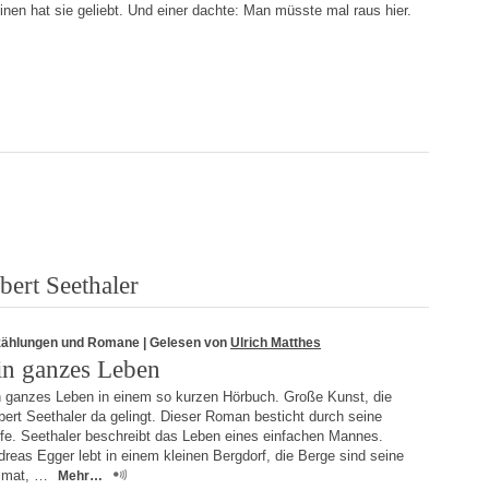
nen hat sie geliebt. Und einer dachte: Man müsste mal raus hier.
ert Seethaler
zählungen und Romane
| Gelesen von
Ulrich Matthes
in ganzes Leben
n ganzes Leben in einem so kurzen Hörbuch. Große Kunst, die
ert Seethaler da gelingt. Dieser Roman besticht durch seine
efe. Seethaler beschreibt das Leben eines einfachen Mannes.
reas Egger lebt in einem kleinen Bergdorf, die Berge sind seine
imat, …
Mehr…