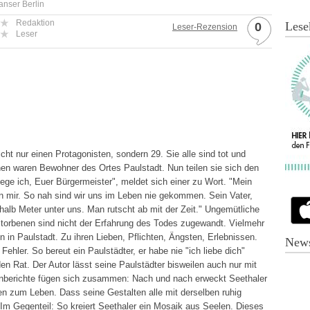
anser Berlin
Redaktion
Lese
0
Leser-Rezension
Leser
ht nur einen Protagonisten, sondern 29. Sie alle sind tot und
en waren Bewohner des Ortes Paulstadt. Nun teilen sie sich den
iege ich, Euer Bürgermeister", meldet sich einer zu Wort. "Mein
en mir. So nah sind wir uns im Leben nie gekommen. Sein Vater,
halb Meter unter uns. Man rutscht ab mit der Zeit." Ungemütliche
storbenen sind nicht der Erfahrung des Todes zugewandt. Vielmehr
 in Paulstadt. Zu ihren Lieben, Pflichten, Ängsten, Erlebnissen.
News
ehler. So bereut ein Paulstädter, er habe nie "ich liebe dich"
 Rat. Der Autor lässt seine Paulstädter bisweilen auch nur mit
enberichte fügen sich zusammen: Nach und nach erweckt Seethaler
en zum Leben. Dass seine Gestalten alle mit derselben ruhig
Im Gegenteil: So kreiert Seethaler ein Mosaik aus Seelen. Dieses