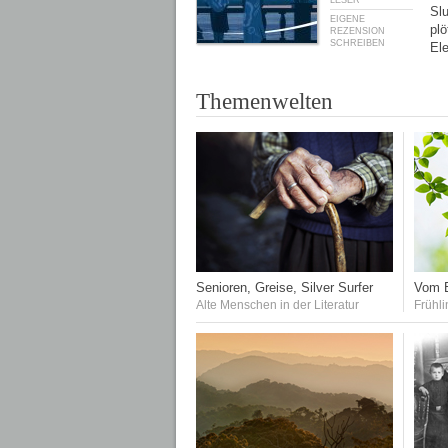
LESER
Sl
EIGENE
plö
REZENSION
SCHREIBEN
El
Themenwelten
Senioren, Greise, Silver Surfer
Vom E
Alte Menschen in der Literatur
Frühli