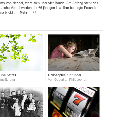
ums von Neapel, zieht sich über vier Bände. Am Anfang steht das
tzliche Verschwinden der 66-jährigen Lila. Ihre besorgte Freundin
ena blickt …
Mehr…
ise befreit
Philosophie für Kinder
ngsliteratur
Von Geburt an Philosophen