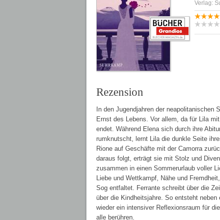
Verlag: 
Rezension
In den Jugendjahren der neapolitanischen S
Ernst des Lebens. Vor allem, da für Lila mi
endet. Während Elena sich durch ihre Abit
rumknutscht, lernt Lila die dunkle Seite i
Rione auf Geschäfte mit der Camorra zurück
daraus folgt, erträgt sie mit Stolz und Dive
zusammen in einen Sommerurlaub voller Lich
Liebe und Wettkampf, Nähe und Fremdheit,
Sog entfaltet. Ferrante schreibt über die
über die Kindheitsjahre. So entsteht neben 
wieder ein intensiver Reflexionsraum für d
alle berühren.