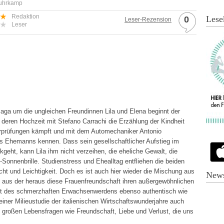
Suhrkamp
Redaktion
Lese
0
Leser-Rezension
Leser
aga um die ungleichen Freundinnen Lila und Elena beginnt der
t deren Hochzeit mit Stefano Carrachi die Erzählung der Kindheit
urprüfungen kämpft und mit dem Automechaniker Antonio
hres Ehemanns kennen. Dass sein gesellschaftlicher Aufstieg im
geht, kann Lila ihm nicht verzeihen, die eheliche Gewalt, die
n-Sonnenbrille. Studienstress und Ehealltag entfliehen die beiden
t und Leichtigkeit. Doch es ist auch hier wieder die Mischung aus
News
 aus der heraus diese Frauenfreundschaft ihren außergewöhnlichen
 Zeit des schmerzhaften Erwachsenwerdens ebenso authentisch wie
einer Milieustudie der italienischen Wirtschaftswunderjahre auch
ie großen Lebensfragen wie Freundschaft, Liebe und Verlust, die uns