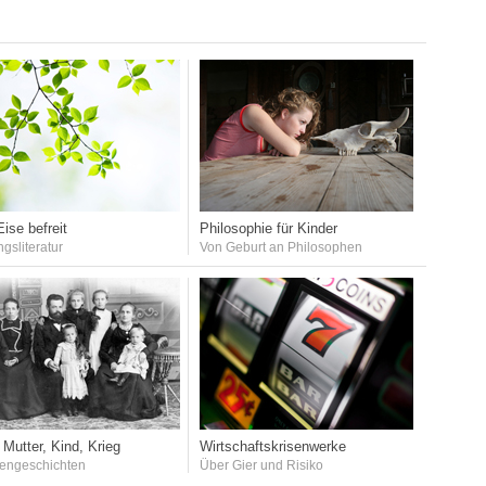
ise befreit
Philosophie für Kinder
ngsliteratur
Von Geburt an Philosophen
 Mutter, Kind, Krieg
Wirtschaftskrisenwerke
iengeschichten
Über Gier und Risiko