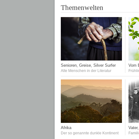
Themenwelten
Senioren, Greise, Silver Surfer
Vom E
Alte Menschen in der Literatur
Frühli
Afrika
Vater,
Der so genannte dunkle Kontinent
Famil