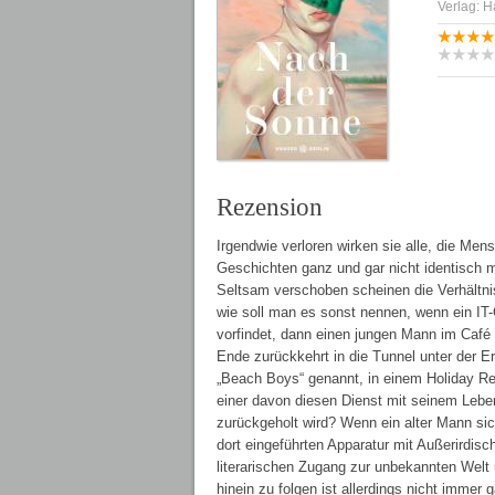
Verlag: H
Rezension
Irgendwie verloren wirken sie alle, die Men
Geschichten ganz und gar nicht identisch mi
Seltsam verschoben scheinen die Verhältniss
wie soll man es sonst nennen, wenn ein IT
vorfindet, dann einen jungen Mann im Café 
Ende zurückkehrt in die Tunnel unter der 
„Beach Boys“ genannt, in einem Holiday Re
einer davon diesen Dienst mit seinem Leben 
zurückgeholt wird? Wenn ein alter Mann sic
dort eingeführten Apparatur mit Außerirdi
literarischen Zugang zur unbekannten Welt 
hinein zu folgen ist allerdings nicht immer 