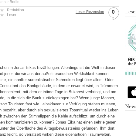
anser Berlin
Redaktion
Lese
0
Leser-Rezension
Leser
schen in Jonas Eikas Erzählungen. Allerdings ist die Welt in diesen
t jener, die wir aus der außerliterarischen Wirklichkeit kennen.
e, ein sanfter surrealistischer Schrecken liegt über allem. Oder
-Consultant das Bankgebäude, in dem er erwartet wird, in Trümmern
kennenlernt, mit dem er intime Tage in Bukarest verbringt, und am
Erde, in die sich die Bank zurückgezogen hat? Wenn junge Männer,
sort Touristen fast wie Leibsklaven zur Verfügung stehen müssen,
News
bezahlt, aber durch ein sexualisiertes Totenritual wieder ins Leben
h zwischen den Stimmlippen die Kehle aufschlitzt, um durch eine
schen kommunizieren zu können? Jonas Eika hat einen sehr eigenen
unter der Oberfläche des Alltagsbewusstseins gefunden. Ihm dort
ganz leicht, so verrätselt wirken diese eigenartigen Traumwelten.