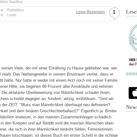
dition Nautilus
Redaktion
Lese
1
Leser-Rezension
Leser
r seinen Vater, der mit einer Erkältung zu Hause geblieben war, wie
d starb. Das Narbengewebe in seinem Brustraum verriet, dass er
t hatte. Nur hatte er weder mit einem Arzt noch mit seiner Familie
tener Hilfe, sie begehen 98 Prozent aller Amokläufe und nehmen
. Die eklatante Überbewertung von Männlichkeit schadet ihnen,
rwin schreibt dagegen an, fundiert, witzig, einfühlsam. "Sind wir
 in der ZEIT. "Muss man Männlichkeit überhaupt neu definieren?
News
eit und dem binären Geschlechterballast)?" Eigentlich ja. Binäre
litätsfern erwiesen, in den meisten Zusammenhängen schädlich.
 in den Kneipen und auf Reddit sind die meisten Menschen eben
nner, die sich in ihrer Männlichkeit bedroht fühlen, Feministinnen
rauen totschlagen, ist dieses Buch ein erster Schritt in die richtige