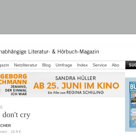
azin
Netzliteratur
Blog
Umfrage
Index
Service
Abo
in
 don't cry
ÜCHER
onen: , 16.9 €