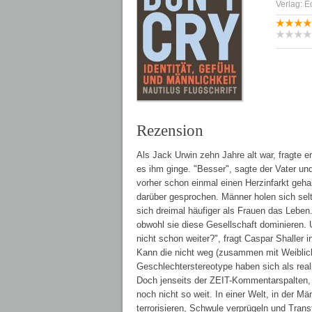
Verlag: E
Rezension
Als Jack Urwin zehn Jahre alt war, fragte e
es ihm ginge. "Besser", sagte der Vater un
vorher schon einmal einen Herzinfarkt gehab
darüber gesprochen. Männer holen sich sel
sich dreimal häufiger als Frauen das Leben
obwohl sie diese Gesellschaft dominieren. U
nicht schon weiter?", fragt Caspar Shaller
Kann die nicht weg (zusammen mit Weiblichk
Geschlechterstereotype haben sich als rea
Doch jenseits der ZEIT-Kommentarspalten,
noch nicht so weit. In einer Welt, in der Mä
terrorisieren, Schwule verprügeln und Transf