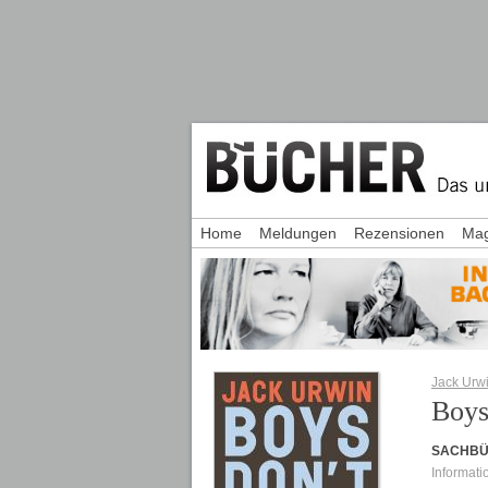
Home
Meldungen
Rezensionen
Mag
Jack Urw
Boys
SACHB
Informati