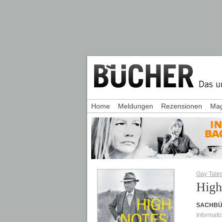
Home
Meldungen
Rezensionen
Mag
Gay Tale
High
SACHB
Informati