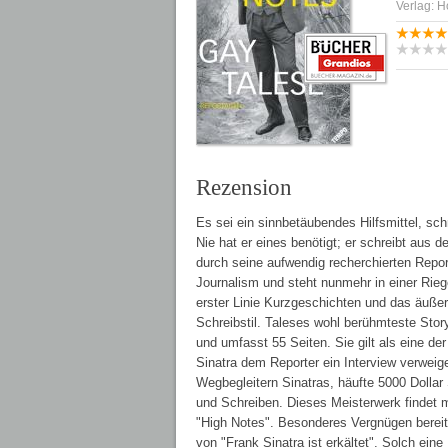
Verlag: 
Rezension
Es sei ein sinnbetäubendes Hilfsmittel, sc
Nie hat er eines benötigt; er schreibt aus
durch seine aufwendig recherchierten Repor
Journalism und steht nunmehr in einer Rie
erster Linie Kurzgeschichten und das äußerst
Schreibstil. Taleses wohl berühmteste Story
und umfasst 55 Seiten. Sie gilt als eine d
Sinatra dem Reporter ein Interview verweig
Wegbegleitern Sinatras, häufte 5000 Doll
und Schreiben. Dieses Meisterwerk findet 
"High Notes". Besonderes Vergnügen bereite
von "Frank Sinatra ist erkältet". Solch ei