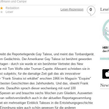
Hoffmann und Campe
Redaktion
Lese
0
Leser-Rezension
Leser
hreibt die Reporterlegende Gay Talese, und meint das Tonbandgerät.
 dem Gedächtnis. Der Amerikaner Gay Talese ist berühmt geworden
tagen - durch sie wurde er ein berühmter Vertreter des New
ge mit Tom Wolfe oder Truman Capote. Allesamt schrieben sie in
 subjektiv, für die damalige Zeit galt das als innovativer
 "Frank Sinatra ist erkältet" erschien 1966 im Magazin "Esquire"
er besten Geschichten des Jahrhunderts. Und das, obwohl Frank
News
erte. Daraufhin sprach dieser wochenlang mit rund 100
ar Spesen an und brauchte sechs Wochen zum Gliedern, Auswerten
man selbstverständlich auch in der aktuellen Reportagesammlung
t ein mehrseitiger Einblick Taleses in die Entstehungsgeschichte
ne Einordnung wäre auch schön gewesen für die anderen