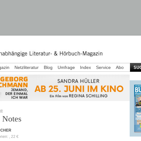
azin
Netzliteratur
Blog
Umfrage
Index
Service
Abo
se
 Notes
ÜCHER
onen: , 22 €