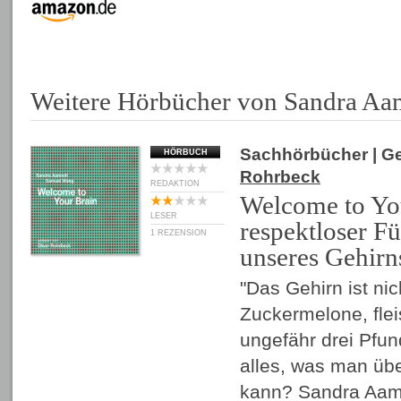
Weitere Hörbücher von Sandra Aa
Sachhörbücher
| G
HÖRBUCH
Rohrbeck
REDAKTION
Welcome to You
LESER
respektloser Fü
1 REZENSION
unseres Gehirn
"Das Gehirn ist nic
Zuckermelone, flei
ungefähr drei Pfund
alles, was man üb
kann? Sandra Aa